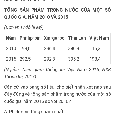
TỔNG SẢN PHẨM TRONG NƯỚC CỦA MỘT SỐ
QUỐC GIA, NĂM 2010 VÀ 2015
(Đơn vị: Tỷ đô la Mỹ)
Năm
Phi-lip-pin
Xin-ga-po
Thái Lan
Việt Nam
2010
199,6
236,4
340,9
116,3
2015
292,5
292,8
395,2
193,4
(Nguồn: Niên giám thống kê Việt Nam 2016, NXB
Thống kê, 2017)
Căn cứ vào bảng số liệu, cho biết nhận xét nào sau
đây đúng về tổng sản phẩm trong nước của một số
quốc gia, năm 2015 so với 2010?
A. Phi-lip-pin tăng chậm nhất.