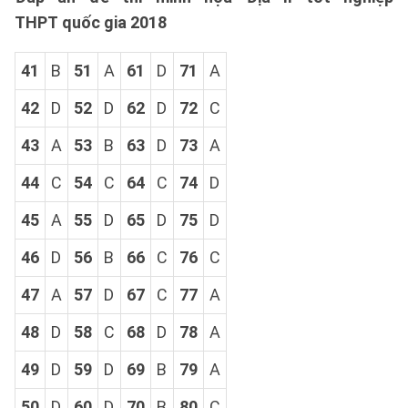
THPT quốc gia 2018
41
B
51
A
61
D
71
A
42
D
52
D
62
D
72
C
43
A
53
B
63
D
73
A
44
C
54
C
64
C
74
D
45
A
55
D
65
D
75
D
46
D
56
B
66
C
76
C
47
A
57
D
67
C
77
A
48
D
58
C
68
D
78
A
49
D
59
D
69
B
79
A
50
D
60
D
70
B
80
C