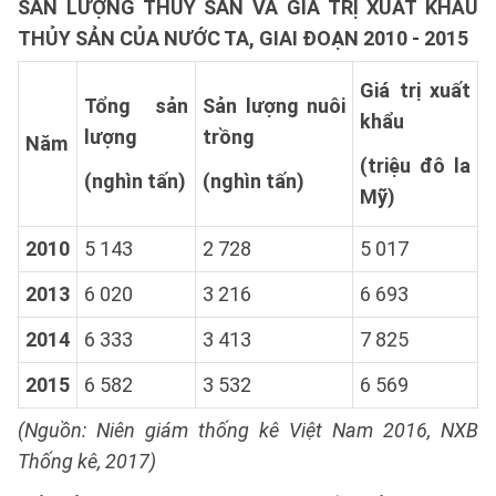
SẢN LƯỢNG THỦY SẢN VÀ GIÁ TRỊ XUẤT KHẨU
THỦY SẢN CỦA NƯỚC TA, GIAI ĐOẠN 2010 - 2015
Giá trị xuất
Tổng sản
Sản lượng nuôi
khẩu
lượng
trồng
Năm
(triệu đô la
(nghìn tấn)
(nghìn tấn)
Mỹ)
2010
5 143
2 728
5 017
2013
6 020
3 216
6 693
2014
6 333
3 413
7 825
2015
6 582
3 532
6 569
(Nguồn: Niên giám thống kê Việt Nam 2016, NXB
Thống kê, 2017)