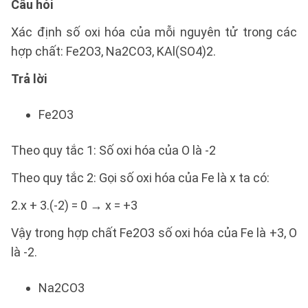
Câu hỏi
Xác định số oxi hóa của mỗi nguyên tử trong các
hợp chất: Fe2O3, Na2CO3, KAl(SO4)2.
Trả lời
Fe2O3
Theo quy tắc 1: Số oxi hóa của O là -2
Theo quy tắc 2: Gọi số oxi hóa của Fe là x ta có:
2.x + 3.(-2) = 0 → x = +3
Vậy trong hợp chất Fe2O3 số oxi hóa của Fe là +3, O
là -2.
Na2CO3