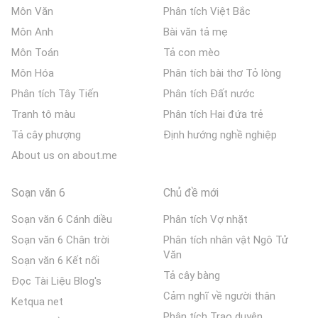
Môn Văn
Phân tích Việt Bắc
Môn Anh
Bài văn tả mẹ
Môn Toán
Tả con mèo
Môn Hóa
Phân tích bài thơ Tỏ lòng
Phân tích Tây Tiến
Phân tích Đất nước
Tranh tô màu
Phân tích Hai đứa trẻ
Tả cây phượng
Định hướng nghề nghiệp
About us on about.me
Soạn văn 6
Chủ đề mới
Soạn văn 6 Cánh diều
Phân tích Vợ nhặt
Soạn văn 6 Chân trời
Phân tích nhân vật Ngô Tử
Văn
Soạn văn 6 Kết nối
Tả cây bàng
Đọc Tài Liệu Blog's
Cảm nghĩ về người thân
Ketqua net
Phân tích Trao duyên