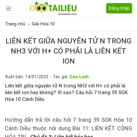
Đăng nhập
Trang chủ
Giải Hóa 10
LIÊN KẾT GIỮA NGUYÊN TỬ N TRONG
NH3 VỚI H+ CÓ PHẢI LÀ LIÊN KẾT
ION
Xuất bản: 14/01/2023 - Tác giả:
Cao Linh
Liên kết giữa nguyên tử N trong NH3 với H+ có phải là
liên kết ion hay không? Vì sao? Câu hỏi 7 trang 59 SGK
Hóa 10 Cánh Diều
Hướng dẫn trả lời câu hỏi 7 trang 59 SGK Hóa 10
Cánh Diều thuộc nội dung Bài 11: LIÊN KẾT CỘNG
HÓA TRỊ -
Chủ đề 3: Liên kết hóa học.