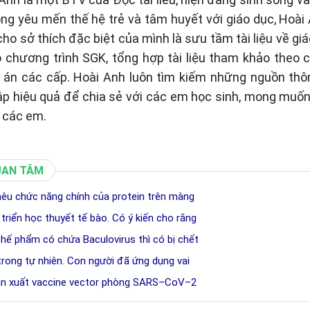
òng yêu mến thế hệ trẻ và tâm huyết với giáo dục, Hoài
cho sở thích đặc biệt của mình là sưu tầm tài liệu về gi
eo chương trình SGK, tổng hợp tài liệu tham khảo theo
p án các cấp. Hoài Anh luôn tìm kiếm những nguồn thôn
p hiệu quả để chia sẻ với các em học sinh, mong muố
 các em.
UAN TÂM
 nêu chức năng chính của protein trên màng
 triển học thuyết tế bào. Có ý kiến cho rằng
chế phẩm có chứa Baculovirus thì có bị chết
 trong tự nhiên. Con người đã ứng dụng vai
sản xuất vaccine vector phòng SARS–CoV–2