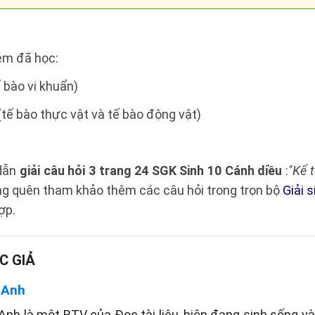
em đã học:
 bào vi khuẩn)
(tế bào thực vật và tế bào động vật)
 dẫn
giải câu hỏi 3 trang 24 SGK Sinh 10 Cánh diều
:
"Kể 
ng quên tham khảo thêm các câu hỏi trong trọn bộ
Giải 
ợp.
C GIẢ
 Anh
Anh là một BTV của Đọc tài liêu, hiện đang sinh sống và 