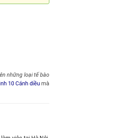
tên những loại tế bào
sinh 10 Cánh diều
mà
làm việc tại Hà Nội.