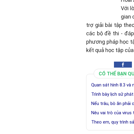
Với l
gian 
trợ giải bài tập th
các bộ đề thi - đá
phương pháp học tậ
kết quả học tập của
CÓ THỂ BẠN Q
Quan sát hình 8.3 và
Trình bày lịch sử phát
Nếu trâu, bò ăn phải 
Nêu vai trò của virus
Theo em, quy trình 