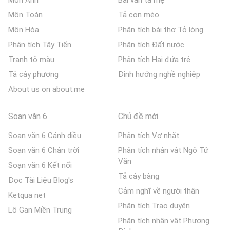
Môn Anh
Bài văn tả mẹ
Môn Toán
Tả con mèo
Môn Hóa
Phân tích bài thơ Tỏ lòng
Phân tích Tây Tiến
Phân tích Đất nước
Tranh tô màu
Phân tích Hai đứa trẻ
Tả cây phượng
Định hướng nghề nghiệp
About us on about.me
Soạn văn 6
Chủ đề mới
Soạn văn 6 Cánh diều
Phân tích Vợ nhặt
Soạn văn 6 Chân trời
Phân tích nhân vật Ngô Tử
Văn
Soạn văn 6 Kết nối
Tả cây bàng
Đọc Tài Liệu Blog's
Cảm nghĩ về người thân
Ketqua net
Phân tích Trao duyên
Lô Gan Miền Trung
Phân tích nhân vật Phương