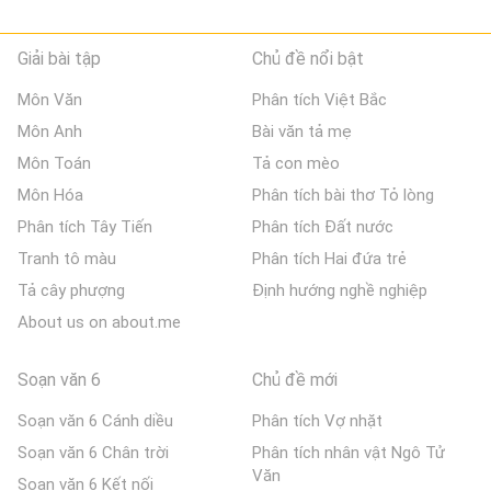
Giải bài tập
Chủ đề nổi bật
Môn Văn
Phân tích Việt Bắc
Môn Anh
Bài văn tả mẹ
Môn Toán
Tả con mèo
Môn Hóa
Phân tích bài thơ Tỏ lòng
Phân tích Tây Tiến
Phân tích Đất nước
Tranh tô màu
Phân tích Hai đứa trẻ
Tả cây phượng
Định hướng nghề nghiệp
About us on about.me
Soạn văn 6
Chủ đề mới
Soạn văn 6 Cánh diều
Phân tích Vợ nhặt
Soạn văn 6 Chân trời
Phân tích nhân vật Ngô Tử
Văn
Soạn văn 6 Kết nối