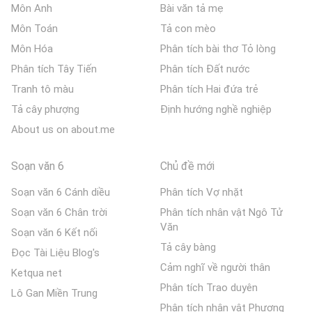
Môn Anh
Bài văn tả mẹ
Môn Toán
Tả con mèo
Môn Hóa
Phân tích bài thơ Tỏ lòng
Phân tích Tây Tiến
Phân tích Đất nước
Tranh tô màu
Phân tích Hai đứa trẻ
Tả cây phượng
Định hướng nghề nghiệp
About us on about.me
Soạn văn 6
Chủ đề mới
Soạn văn 6 Cánh diều
Phân tích Vợ nhặt
Soạn văn 6 Chân trời
Phân tích nhân vật Ngô Tử
Văn
Soạn văn 6 Kết nối
Tả cây bàng
Đọc Tài Liệu Blog's
Cảm nghĩ về người thân
Ketqua net
Phân tích Trao duyên
Lô Gan Miền Trung
Phân tích nhân vật Phương