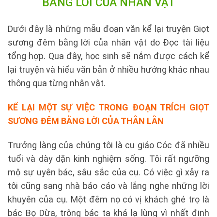
BẰNG LỜI CỦA NHÂN VẬT
Dưới đây là những mẫu đoạn văn kể lại truyện Giọt
sương đêm bằng lời của nhân vật do Đọc tài liệu
tổng hợp. Qua đây, học sinh sẽ nắm được cách kể
lại truyện và hiểu văn bản ở nhiều hướng khác nhau
thông qua từng nhân vật.
KỂ LẠI MỘT SỰ VIỆC TRONG ĐOẠN TRÍCH GIỌT
SƯƠNG ĐÊM BẰNG LỜI CỦA THẰN LẰN
Trưởng làng của chúng tôi là cụ giáo Cóc đã nhiều
tuổi và dày dặn kinh nghiệm sống. Tôi rất ngưỡng
mộ sự uyên bác, sâu sắc của cụ. Có việc gì xảy ra
tôi cũng sang nhà báo cáo và lắng nghe những lời
khuyên của cụ. Một đêm nọ có vị khách ghé trọ là
bác Bọ Dừa, trông bác ta khá lạ lùng vì nhất định