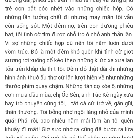
trẻ con bắt cóc nhét vào những chiếc hộp. Có
những lần tưởng chết đi nhưng may mắn tôi vẫn
còn sống sót. Một đêm nọ, trên con đường phiêu
bạt, tôi tình cờ tìm được chỗ trọ ở chỗ anh thằn lằn.
Vì sợ những chiếc hộp cũ nên tôi nằm luôn dưới
vòm trúc. Đó là một đêm khó quên khi tình cờ giọt
sương rơi xuống cổ kéo theo những kí ức xa xưa lan
tỏa trên khắp da thịt tôi. Đêm đó thật dài khi những
hình ảnh thuở ấu thơ cứ lần lượt hiện về như những
thước phim quay chậm. Những tán cọ xòe ô, những
cơn mưa đầu mùa, chị Ốc Sên, anh Tắc Kè ngày xưa
hay trò chuyện cùng tôi,… tất cả cứ trở về, gần gũi,
thân thương. Tôi bỗng nhớ ngôi làng nhỏ của mình
quá! Phải rồi, bao nhiêu năm mải làm ăn tôi quên
khuấy đi mất! Giờ sực nhớ ra cũng đã bước ra lứa
tuổi xế chiều. Giá mà tôi có thể nhận ra sớm hơn!