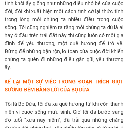
tinh khôi ấy giống như những điều nhỏ bé của cuộc
đời, đôi khi xuất hiện một cách tình cờ lại thức tỉnh
trong lòng mỗi chúng ta nhiều điều trong cuộc
sống. Tôi cũng nghiệm ra rằng mỗi chúng ta dù là ai
hay ở đâu trên trái đất này thì cũng luôn có một gia
đình để yêu thương, một quê hương để trở về.
Đừng để những bận rộn, lo toan của cuộc đời khiến
chúng ta quên đi những điều gần gũi, yêu thương
ấy.
KỂ LẠI MỘT SỰ VIỆC TRONG ĐOẠN TRÍCH GIỌT
SƯƠNG ĐÊM BẰNG LỜI CỦA BỌ DỪA
Tôi là Bọ Dừa, tôi đã xa quê hương từ khi còn thanh
niên vì cuộc sống mưu sinh. Giờ tôi đã bước sang
độ tuổi “xưa nay hiếm”, đã trải qua những chặng
đường dài, phiêu bạt trên nhiều tán cây và từng bị lũ