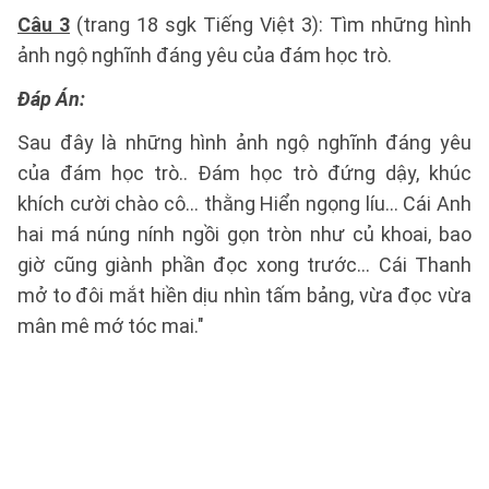
Câu 3
(trang 18 sgk Tiếng Việt 3): Tìm những hình
ảnh ngộ nghĩnh đáng yêu của đám học trò.
Đáp Án:
Sau đây là những hình ảnh ngộ nghĩnh đáng yêu
của đám học trò.. Đám học trò đứng dậy, khúc
khích cười chào cô... thằng Hiển ngọng líu... Cái Anh
hai má núng nính ngồi gọn tròn như củ khoai, bao
giờ cũng giành phần đọc xong trước... Cái Thanh
mở to đôi mắt hiền dịu nhìn tấm bảng, vừa đọc vừa
mân mê mớ tóc mai."