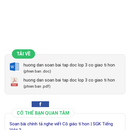
TẢI VỀ
huong dan soan bai tap doc lop 3 co giao ti hon
(phien ban .doc)
huong dan soan bai tap doc lop 3 co giao ti hon
(phien ban .pdf)
CÓ THỂ BẠN QUAN TÂM
Soạn bài chính tả nghe viết Cô giáo tí hon | SGK Tiếng
Việt 3