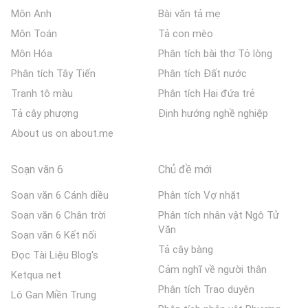
Môn Anh
Bài văn tả mẹ
Môn Toán
Tả con mèo
Môn Hóa
Phân tích bài thơ Tỏ lòng
Phân tích Tây Tiến
Phân tích Đất nước
Tranh tô màu
Phân tích Hai đứa trẻ
Tả cây phượng
Định hướng nghề nghiệp
About us on about.me
Soạn văn 6
Chủ đề mới
Soạn văn 6 Cánh diều
Phân tích Vợ nhặt
Soạn văn 6 Chân trời
Phân tích nhân vật Ngô Tử
Văn
Soạn văn 6 Kết nối
Tả cây bàng
Đọc Tài Liệu Blog's
Cảm nghĩ về người thân
Ketqua net
Phân tích Trao duyên
Lô Gan Miền Trung