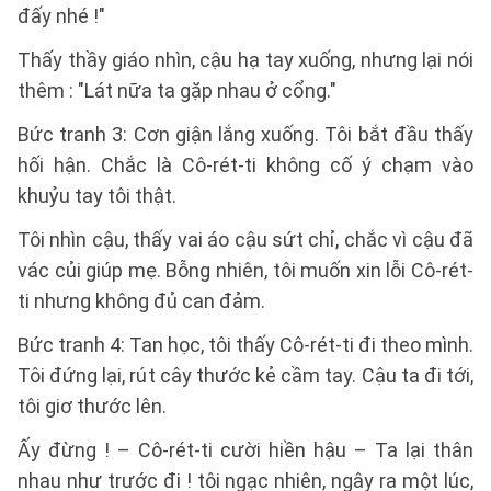
đấy nhé !"
Thấy thầy giáo nhìn, cậu hạ tay xuống, nhưng lại nói
thêm : "Lát nữa ta gặp nhau ở cổng."
Bức tranh 3: Cơn giận lắng xuống. Tôi bắt đầu thấy
hối hận. Chắc là Cô-rét-ti không cố ý chạm vào
khuỷu tay tôi thật.
Tôi nhìn cậu, thấy vai áo cậu sứt chỉ, chắc vì cậu đã
vác củi giúp mẹ. Bỗng nhiên, tôi muốn xin lỗi Cô-rét-
ti nhưng không đủ can đảm.
Bức tranh 4: Tan học, tôi thấy Cô-rét-ti đi theo mình.
Tôi đứng lại, rút cây thước kẻ cầm tay. Cậu ta đi tới,
tôi giơ thước lên.
Ấy đừng ! – Cô-rét-ti cười hiền hậu – Ta lại thân
nhau như trước đi ! tôi ngạc nhiên, ngây ra một lúc,