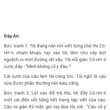
Đáp Án
:
Bức tranh 1: Tôi đang nắn nót viết từng chữ thì Cô-
rét-ti chạm khuỷu tay vào tôi, làm cho cây bút
nguệch ra một đường rất xấu. Tôi nổi giận. Cô-rét-ti
cười, đáp : "Mình không cố ý đâu !"
Cái cười của cậu làm tôi càng tức. Tôi nghĩ là cậu
vừa được phần thưởng nên kiêu căng.
Bức tranh 2: Lát sau để trả thù, tôi đẩy Cô-rét-ti
một cái đến nỗi hỏng hết trang tập viết của cậu.
Cậu ta giận đỏ mặt, giơ tay dọa tôi, nói : "Cậu cố ý