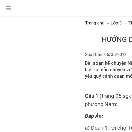
Trang chủ
Lớp 3
T
HƯỚNG D
Xuất bản: 05/05/2018
Bài soạn kể chuyện N
biệt lời dẫn chuyện vớ
yêu quý cảnh quan m
Câu 1
(trang 95 sgk
phương Nam:
Đáp Án:
a) Đoạn 1 : Đi chợ T