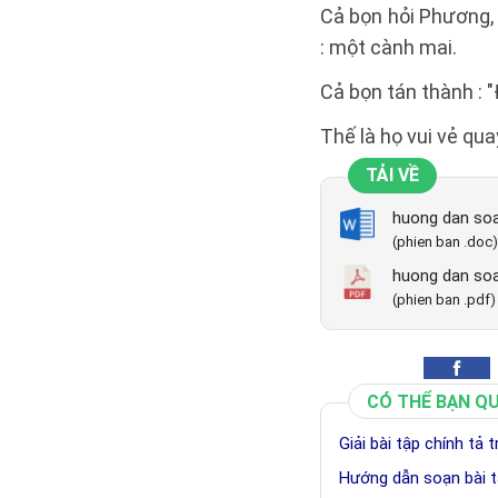
Cả bọn hỏi Phương,
: một cành mai.
Cả bọn tán thành :
Thế là họ vui vẻ qu
TẢI VỀ
huong dan soa
(phien ban .doc)
huong dan soa
(phien ban .pdf)
CÓ THỂ BẠN Q
Giải bài tập chính tả
Hướng dẫn soạn bài 