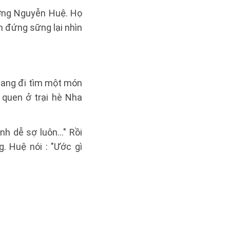
ường Nguyễn Huệ. Họ
ọn đứng sững lại nhìn
đang đi tìm một món
quen ở trại hè Nha
nh dễ sợ luôn…" Rồi
 Huệ nói : "Ước gì