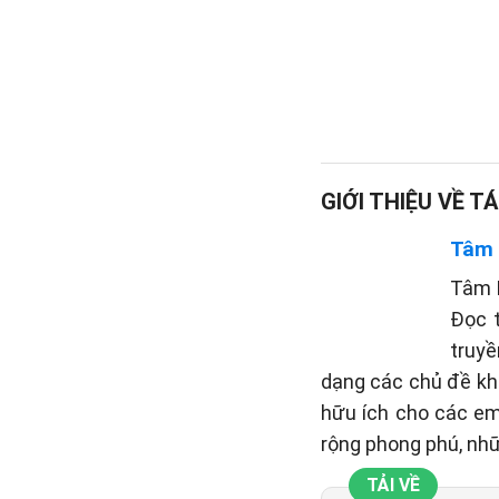
GIỚI THIỆU VỀ TÁ
Tâm
Tâm P
Đọc 
truyề
dạng các chủ đề khá
hữu ích cho các em
rộng phong phú, nh
TẢI VỀ