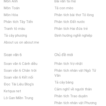
Môn Anh
Bài văn tả mẹ
Môn Toán
Tả con mèo
Môn Hóa
Phân tích bài thơ Tỏ lòng
Phân tích Tây Tiến
Phân tích Đất nước
Tranh tô màu
Phân tích Hai đứa trẻ
Tả cây phượng
Định hướng nghề nghiệp
About us on about.me
Soạn văn 6
Chủ đề mới
Soạn văn 6 Cánh diều
Phân tích Vợ nhặt
Soạn văn 6 Chân trời
Phân tích nhân vật Ngô Tử
Văn
Soạn văn 6 Kết nối
Tả cây bàng
Đọc Tài Liệu Blog's
Cảm nghĩ về người thân
Ketqua net
Phân tích Trao duyên
Lô Gan Miền Trung
Phân tích nhân vật Phương