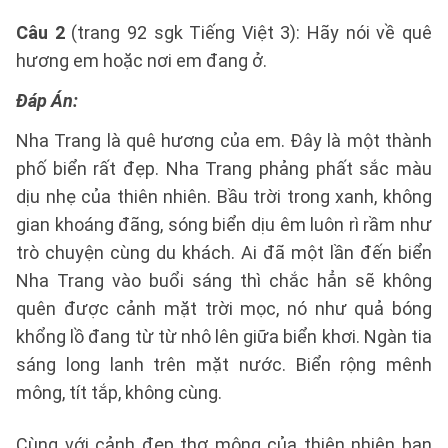
Câu 2
(trang 92 sgk Tiếng Việt 3): Hãy nói về quê
hương em hoặc nơi em đang ở.
Đáp Án:
Nha Trang là quê hương của em. Đây là một thành
phố biển rất đẹp. Nha Trang phảng phất sắc màu
dịu nhẹ của thiên nhiên. Bầu trời trong xanh, không
gian khoáng đãng, sóng biển dịu êm luôn rì rầm như
trò chuyện cùng du khách. Ai đã một lần đến biển
Nha Trang vào buổi sáng thì chắc hẳn sẽ không
quên được cảnh mặt trời mọc, nó như quả bóng
khổng lồ đang từ từ nhô lên giữa biển khơi. Ngàn tia
sáng long lanh trên mặt nước. Biển rộng mênh
mông, tít tắp, không cùng.
Cùng với cảnh đẹp thơ mộng của thiên nhiên ban