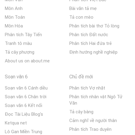
Môn Anh
Bài văn tả mẹ
Môn Toán
Tả con mèo
Môn Hóa
Phân tích bài thơ Tỏ lòng
Phân tích Tây Tiến
Phân tích Đất nước
Tranh tô màu
Phân tích Hai đứa trẻ
Tả cây phượng
Định hướng nghề nghiệp
About us on about.me
Soạn văn 6
Chủ đề mới
Soạn văn 6 Cánh diều
Phân tích Vợ nhặt
Soạn văn 6 Chân trời
Phân tích nhân vật Ngô Tử
Văn
Soạn văn 6 Kết nối
Tả cây bàng
Đọc Tài Liệu Blog's
Cảm nghĩ về người thân
Ketqua net
Phân tích Trao duyên
Lô Gan Miền Trung