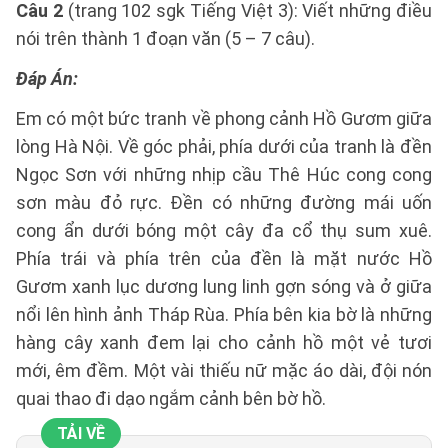
Câu 2
(trang 102 sgk Tiếng Việt 3): Viết những điều
nói trên thành 1 đoạn văn (5 – 7 câu).
Đáp Án:
Em có một bức tranh về phong cảnh Hồ Gươm giữa
lòng Hà Nội. Về góc phải, phía dưới của tranh là đền
Ngọc Sơn với những nhịp cầu Thê Húc cong cong
sơn màu đỏ rực. Đền có những đường mái uốn
cong ẩn dưới bóng một cây đa cổ thụ sum xuê.
Phía trái và phía trên của đền là mặt nước Hồ
Gươm xanh lục dương lung linh gợn sóng và ở giữa
nổi lên hình ảnh Tháp Rùa. Phía bên kia bờ là những
hàng cây xanh đem lại cho cảnh hồ một vẻ tươi
mới, êm đềm. Một vài thiếu nữ mặc áo dài, đội nón
quai thao đi dạo ngắm cảnh bên bờ hồ.
TẢI VỀ