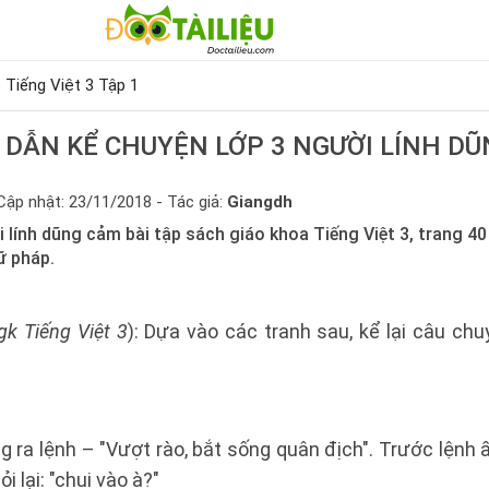
p Tiếng Việt 3 Tập 1
DẪN KỂ CHUYỆN LỚP 3 NGƯỜI LÍNH D
Cập nhật: 23/11/2018 - Tác giả:
Giangdh
 lính dũng cảm bài tập sách giáo khoa Tiếng Việt 3, trang 4
ữ pháp.
gk Tiếng Việt 3
): Dựa vào các tranh sau, kể lại câu ch
g ra lệnh – "Vượt rào, bắt sống quân địch". Trước lệnh ấ
i lại: "chui vào à?"