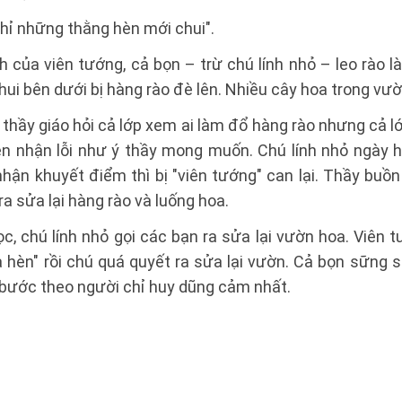
Chỉ những thằng hèn mới chui".
nh của viên tướng, cả bọn – trừ chú lính nhỏ – leo rào 
hui bên dưới bị hàng rào đè lên. Nhiều cây hoa trong vườ
, thầy giáo hỏi cả lớp xem ai làm đổ hàng rào nhưng cả l
ên nhận lỗi như ý thầy mong muốn. Chú lính nhỏ ngày
nhận khuyết điểm thì bị "viên tướng" can lại. Thầy buồ
 ra sửa lại hàng rào và luống hoa.
ọc, chú lính nhỏ gọi các bạn ra sửa lại vườn hoa. Viên t
à hèn" rồi chú quá quyết ra sửa lại vườn. Cả bọn sững 
bước theo người chỉ huy dũng cảm nhất.