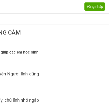
Đăng nhập
ŨNG CẢM
0 giúp các em học sinh
uyện Người lính dũng
y, chú lính nhỏ ngập