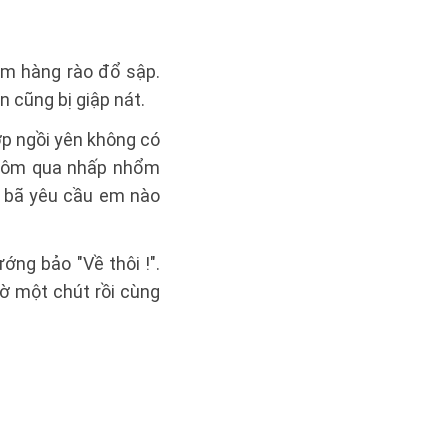
làm hàng rào đổ sập.
n cũng bị giập nát.
ớp ngồi yên không có
 hôm qua nhấp nhổm
n bã yêu cầu em nào
ướng bảo "Về thôi !".
sờ một chút rồi cùng