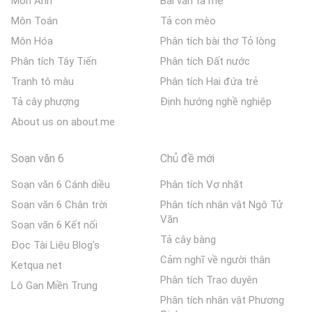
Môn Anh
Bài văn tả mẹ
Môn Toán
Tả con mèo
Môn Hóa
Phân tích bài thơ Tỏ lòng
Phân tích Tây Tiến
Phân tích Đất nước
Tranh tô màu
Phân tích Hai đứa trẻ
Tả cây phượng
Định hướng nghề nghiệp
About us on about.me
Soạn văn 6
Chủ đề mới
Soạn văn 6 Cánh diều
Phân tích Vợ nhặt
Soạn văn 6 Chân trời
Phân tích nhân vật Ngô Tử
Văn
Soạn văn 6 Kết nối
Tả cây bàng
Đọc Tài Liệu Blog's
Cảm nghĩ về người thân
Ketqua net
Phân tích Trao duyên
Lô Gan Miền Trung
Phân tích nhân vật Phương