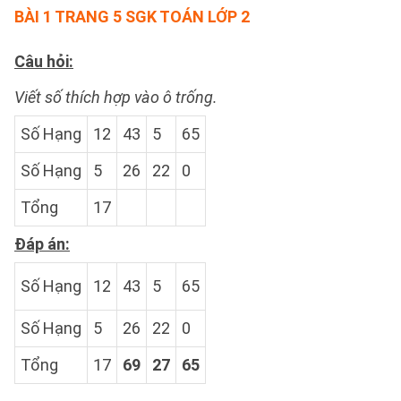
BÀI 1 TRANG 5 SGK TOÁN LỚP 2
Câu hỏi:
Viết số thích hợp vào ô trống.
Số Hạng
12
43
5
65
Số Hạng
5
26
22
0
Tổng
17
Đáp án:
Số Hạng
12
43
5
65
Số Hạng
5
26
22
0
Tổng
17
69
27
65