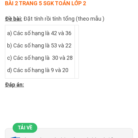
BÀI 2 TRANG 5 SGK TOÁN LỚP 2
Đề bài:
Đặt tính rồi tính tổng (theo mẫu )
a) Các số hạng là 42 và 36
b) Các số hạng là 53 và 22
c) Các số hạng là 30 và 28
d) Các số hạng là 9 và 20
Đáp án:
TẢI VỀ