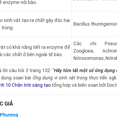
ề enzyme nội bào.
vi sinh vật tạo ra chất gây độc hại
Bacillus thuringiensi
trùng.
Các chi Pseud
vật có khả năng tiết ra enzyme để
Zoogloea, Achrom
i các chất ở bên ngoài tế bào.
Nitrosomonas, Nitro
ả lời câu hỏi 3 trang 132: "
Hãy tóm tắt một số ứng dụng c
i dung soạn bài
Ứng dụng vi sinh vật trong thực tiễn
sgk 
inh 10 Chân trời sáng tạo
tổng hợp và biên soạn bởi Doct
C GIẢ
 Phương