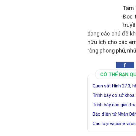
Tâm P
Đọc 
truyề
dạng các chủ đề khá
hữu ích cho các em
rộng phong phú, nh
CÓ THỂ BẠN Q
Quan sát Hình 27.3, ha
Trình bày cơ sở khoa 
Trình bày các giai đo
Báo điện tử Nhân Dân,
Các loại vaccine viru