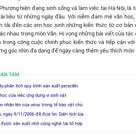
hương hiện đang sinh sống và làm việc tại Hà Nội, là t
tài liệu từ những ngày đầu. Với niềm đam mê văn học
n tải đến các em học sinh những kiến thức từ cơ bản
c nhau trong môn Văn. Hi vọng những bài viết của tác gi
 trong công cuộc chinh phục kiến thức và tiếp cận vớ
ững góc nhìn đa dạng để ngày càng thêm yêu thích môn 
UAN TÂM
̃y phân tích quy trình sản xuất penicillin
học của việc ứng dụng vi sinh vật
ạn nhân lên của virus trong tế bào vật chủ
 ngày 9/11/2006 đã đưa tin: Diện tích lúa
s được sản xuất nhờ công nghệ tái tổ hợp