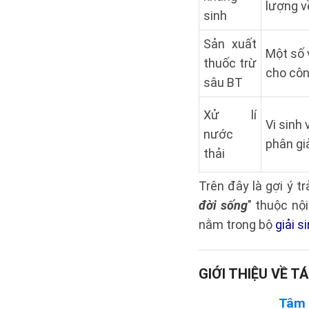
lượng v
sinh
Sản xuất
Một số 
thuốc trừ
cho côn 
sâu BT
Xử lí
Vi sinh 
nước
phân giả
thải
Trên đây là gợi ý tr
đời sống
" thuộc nộ
nằm trong bộ
giải s
GIỚI THIỆU VỀ TÁ
Tâm