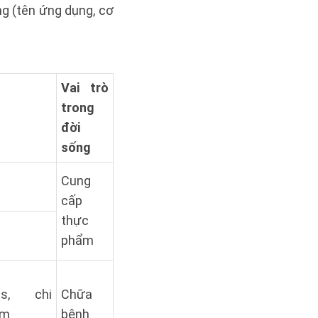
ng (tên ứng dụng, cơ
Vai trò
trong
đời
sống
Cung
cấp
thực
phẩm
es, chi
Chữa
um
bệnh