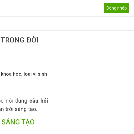
Đăng nhập
 TRONG ĐỜI
hoa học, loại vi sinh
uộc nội dung
câu hỏi
n trời sáng tạo.
I SÁNG TẠO