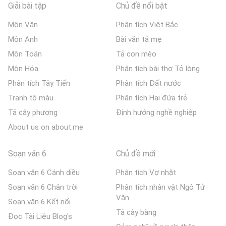
Giải bài tập
Chủ đề nổi bật
Môn Văn
Phân tích Việt Bắc
Môn Anh
Bài văn tả mẹ
Môn Toán
Tả con mèo
Môn Hóa
Phân tích bài thơ Tỏ lòng
Phân tích Tây Tiến
Phân tích Đất nước
Tranh tô màu
Phân tích Hai đứa trẻ
Tả cây phượng
Định hướng nghề nghiệp
About us on about.me
Soạn văn 6
Chủ đề mới
Soạn văn 6 Cánh diều
Phân tích Vợ nhặt
Soạn văn 6 Chân trời
Phân tích nhân vật Ngô Tử
Văn
Soạn văn 6 Kết nối
Tả cây bàng
Đọc Tài Liệu Blog's