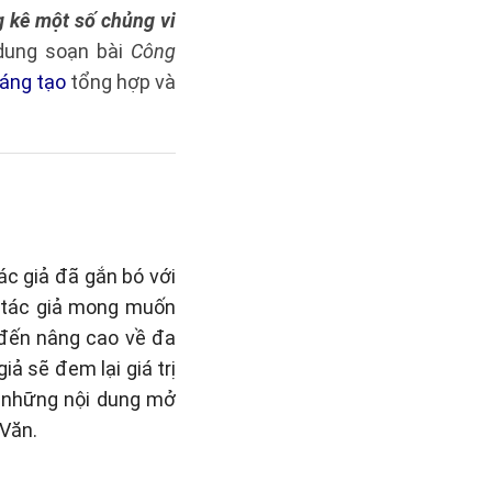
g kê một số chủng vi
 dung soạn bài
Công
sáng tạo
tổng hợp và
ác giả đã gắn bó với
, tác giả mong muốn
 đến nâng cao về đa
ả sẽ đem lại giá trị
i những nội dung mở
Văn.