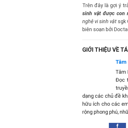
Trên đây là gợi ý trả
sinh vật được con 
nghệ vi sinh vật
sgk 
biên soạn bởi Docta
GIỚI THIỆU VỀ TÁ
Tâm
Tâm P
Đọc 
truyề
dạng các chủ đề khá
hữu ích cho các em
rộng phong phú, nh