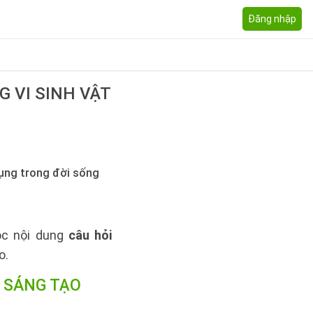
Đăng nhập
G VI SINH VẬT
dụng trong đời sống
uộc nội dung
câu hỏi
o.
I SÁNG TẠO