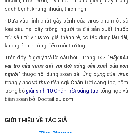
insulin, interferon,… và tạo ra các giống cây trồng
sạch bệnh, kháng khuẩn, thích nghi.
- Dựa vào tính chất gây bệnh của virus cho một số
loại sâu hại cây trồng, người ta đã sản xuất thuốc
trừ sâu từ virus với giá thành rẻ, có tác dụng lâu dài,
không ảnh hưởng đến môi trường.
Trên đây là gợi ý trả lời câu hỏi 1 trang 147: "
Hãy nêu
vai trò của virus đối với đời sống sản xuất của con
người
" thuộc nội dung soạn bài
Ứng dụng của virus
trong y học và thực tiễn
sgk Chân trời sáng tạo, nằm
trong bộ
giải sinh 10 Chân trời sáng tạo
tổng hợp và
biên soạn bởi Doctailieu.com.
GIỚI THIỆU VỀ TÁC GIẢ
Tâm Phương