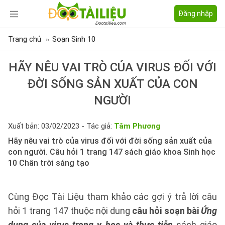
Đăng nhập
Trang chủ
Soạn Sinh 10
HÃY NÊU VAI TRÒ CỦA VIRUS ĐỐI VỚI
ĐỜI SỐNG SẢN XUẤT CỦA CON
NGƯỜI
Xuất bản: 03/02/2023 - Tác giả:
Tâm Phương
Hãy nêu vai trò của virus đối với đời sống sản xuất của
con người. Câu hỏi 1 trang 147 sách giáo khoa Sinh học
10 Chân trời sáng tạo
Cùng Đọc Tài Liệu tham khảo các gợi ý trả lời câu
hỏi 1 trang 147 thuộc nội dung
câu hỏi soạn bài
Ứng
dụng của virus trong y học và thực tiễn
sách giáo