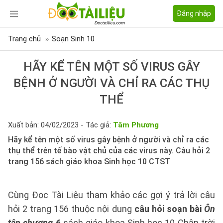
Đăng nhập
Trang chủ
Soạn Sinh 10
HÃY KỂ TÊN MỘT SỐ VIRUS GÂY
BỆNH Ở NGƯỜI VÀ CHỈ RA CÁC THỤ
THỂ
Xuất bản: 04/02/2023 - Tác giả:
Tâm Phương
Hãy kể tên một số virus gây bệnh ở người và chỉ ra các
thụ thể trên tế bào vật chủ của các virus này. Câu hỏi 2
trang 156 sách giáo khoa Sinh học 10 CTST
Cùng Đọc Tài Liệu tham khảo các gợi ý trả lời câu
hỏi 2 trang 156 thuộc nội dung
câu hỏi soạn bài
Ôn
tập chương 6
sách giáo khoa Sinh học 10 Chân trời