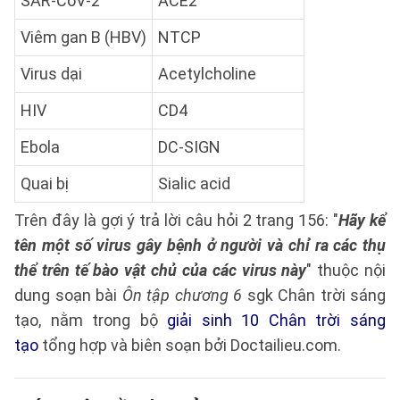
SAR-CoV-2
ACE2
Viêm gan B (HBV)
NTCP
Virus dại
Acetylcholine
HIV
CD4
Ebola
DC-SIGN
Quai bị
Sialic acid
Trên đây là gợi ý trả lời câu hỏi 2 trang 156: "
Hãy kể
tên một số virus gây bệnh ở người và chỉ ra các thụ
thể trên tế bào vật chủ của các virus này
" thuộc nội
dung soạn bài
Ôn tập chương 6
sgk Chân trời sáng
tạo, nằm trong bộ
giải sinh 10 Chân trời sáng
tạo
tổng hợp và biên soạn bởi Doctailieu.com.