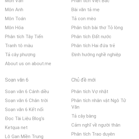
Môn Văn
Phân tích Việt Bắc
Môn Anh
Bài văn tả mẹ
Môn Toán
Tả con mèo
Môn Hóa
Phân tích bài thơ Tỏ lòng
Phân tích Tây Tiến
Phân tích Đất nước
Tranh tô màu
Phân tích Hai đứa trẻ
Tả cây phượng
Định hướng nghề nghiệp
About us on about.me
Soạn văn 6
Chủ đề mới
Soạn văn 6 Cánh diều
Phân tích Vợ nhặt
Soạn văn 6 Chân trời
Phân tích nhân vật Ngô Tử
Văn
Soạn văn 6 Kết nối
Tả cây bàng
Đọc Tài Liệu Blog's
Cảm nghĩ về người thân
Ketqua net
Phân tích Trao duyên
Lô Gan Miền Trung