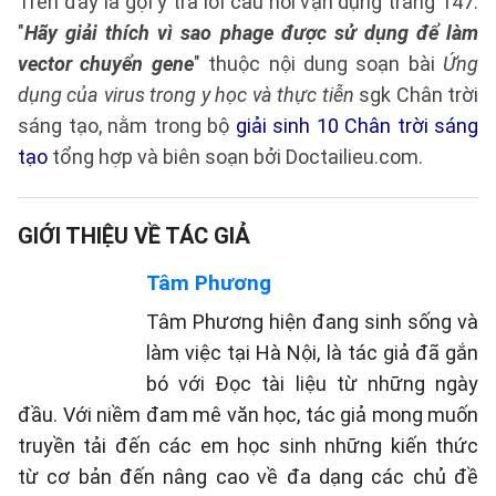
Trên đây là gợi ý trả lời câu hỏi vận dụng trang 147:
"
Hãy giải thích vì sao phage được sử dụng để làm
vector chuyển gene
" thuộc nội dung soạn bài
Ứng
dụng của virus trong y học và thực tiễn
sgk Chân trời
sáng tạo, nằm trong bộ
giải sinh 10 Chân trời sáng
tạo
tổng hợp và biên soạn bởi Doctailieu.com.
GIỚI THIỆU VỀ TÁC GIẢ
Tâm Phương
Tâm Phương hiện đang sinh sống và
làm việc tại Hà Nội, là tác giả đã gắn
bó với Đọc tài liệu từ những ngày
đầu. Với niềm đam mê văn học, tác giả mong muốn
truyền tải đến các em học sinh những kiến thức
từ cơ bản đến nâng cao về đa dạng các chủ đề