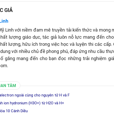
C GIẢ
Linh
ỹ Linh với niềm đam mê truyền tải kiến thức và mong
hất lượng giáo dục, tác giả luôn nỗ lực mang đến ch
chất lượng, hữu ích trong việc học và luyện thi các cấp.
i dung với nhiều chủ đề phong phú, đáp ứng nhu cầu thự
 cố gắng mang đến cho bạn đọc những trải nghiệm giá
com.
UAN TÂM
p electron ngoài cùng cho nguyên tử H và F
ành ion hydronium (H3O+) từ H2O và H+
Hóa 10 Cánh Diều