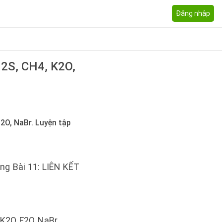
Đăng nhập
2S, CH4, K2O,
F2O, NaBr. Luyện tập
ng Bài 11: LIÊN KẾT
 K2O, F2O, NaBr.