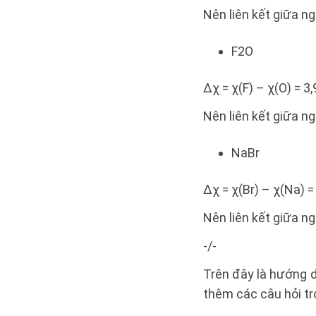
Nên liên kết giữa ngu
F2O
∆χ = χ(F) – χ(O) = 3,
Nên liên kết giữa ng
NaBr
∆χ = χ(Br) – χ(Na) = 
Nên liên kết giữa ng
-/-
Trên đây là hướng d
thêm các câu hỏi tr