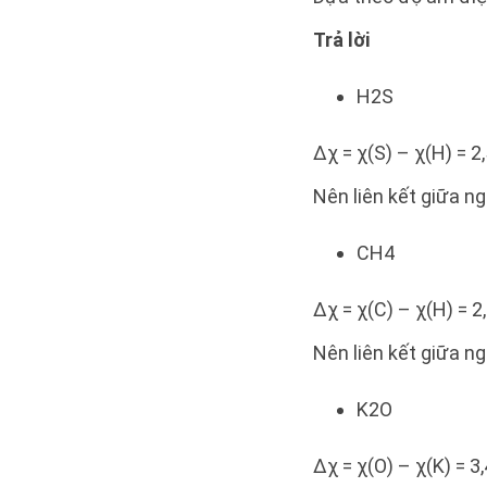
Trả lời
H2S
∆χ = χ(S) – χ(H) = 2,
Nên liên kết giữa ng
CH4
∆χ = χ(C) – χ(H) = 2
Nên liên kết giữa ng
K2O
∆χ = χ(O) – χ(K) = 3,