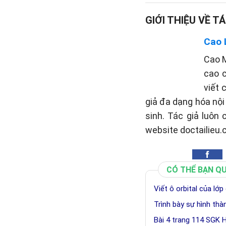
GIỚI THIỆU VỀ TÁ
Cao 
Cao M
cao c
viết 
giả đa dạng hóa nộ
sinh. Tác giả luôn
website doctailieu.
CÓ THỂ BẠN Q
Viết ô orbital của lớ
Trình bày sự hình th
Bài 4 trang 114 SGK 