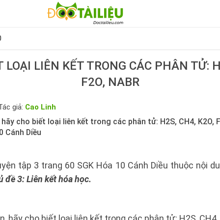
0
 LOẠI LIÊN KẾT TRONG CÁC PHÂN TỬ: H
F2O, NABR
Tác giả:
Cao Linh
hãy cho biết loại liên kết trong các phân tử: H2S, CH4, K2O, 
0 Cánh Diều
luyện tập 3 trang 60 SGK Hóa 10 Cánh Diều thuộc nội du
 đề 3: Liên kết hóa học.
 hãy cho biết loại liên kết trong các phân tử: H2S, CH4,