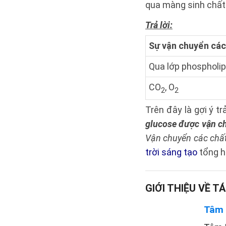
qua màng sinh chất
Trả lời:
Sự vận chuyển các
Qua lớp phospholip
CO
, O
2
2
Trên đây là gợi ý trả
glucose được vận c
Vận chuyển các chấ
trời sáng tạo
tổng h
GIỚI THIỆU VỀ TÁ
Tâm