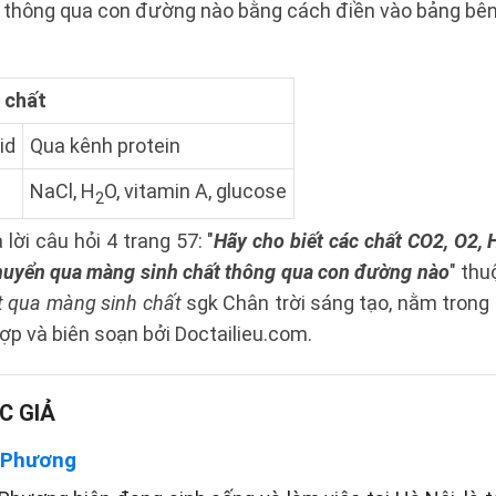
 thông qua con đường nào bằng cách điền vào bảng bên
 chất
id
Qua kênh protein
NaCl, H
O, vitamin A, glucose
2
 lời câu hỏi 4 trang 57: "
Hãy cho biết các chất CO2, O2, 
huyển qua màng sinh chất thông qua con đường nào
" thu
t qua màng sinh chất
sgk Chân trời sáng tạo, nằm trong
ợp và biên soạn bởi Doctailieu.com.
C GIẢ
 Phương