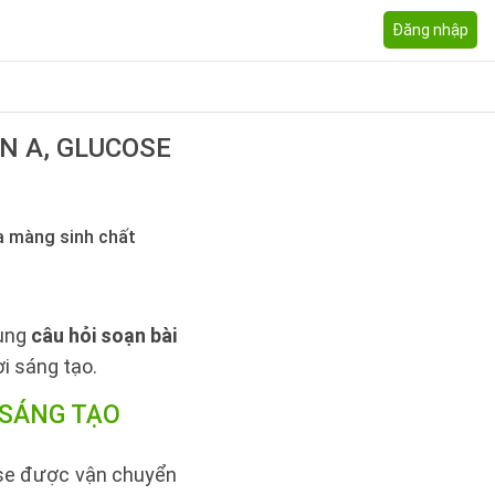
Đăng nhập
IN A, GLUCOSE
a màng sinh chất
dung
câu hỏi soạn bài
i sáng tạo.
 SÁNG TẠO
cose được vận chuyển