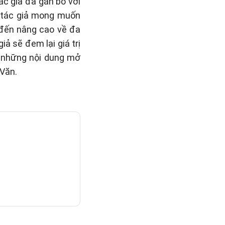
ác giả đã gắn bó với
, tác giả mong muốn
 đến nâng cao về đa
ả sẽ đem lại giá trị
i những nội dung mở
Văn.