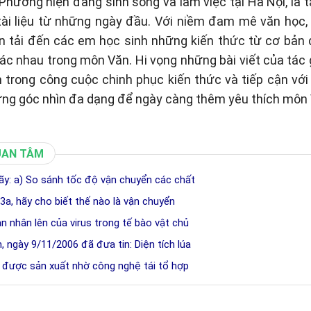
hương hiện đang sinh sống và làm việc tại Hà Nội, là t
tài liệu từ những ngày đầu. Với niềm đam mê văn học
n tải đến các em học sinh những kiến thức từ cơ bản
c nhau trong môn Văn. Hi vọng những bài viết của tác gi
 trong công cuộc chinh phục kiến thức và tiếp cận vớ
ững góc nhìn đa dạng để ngày càng thêm yêu thích môn 
UAN TÂM
hãy: a) So sánh tốc độ vận chuyển các chất
3a, hãy cho biết thế nào là vận chuyển
ạn nhân lên của virus trong tế bào vật chủ
 ngày 9/11/2006 đã đưa tin: Diện tích lúa
s được sản xuất nhờ công nghệ tái tổ hợp