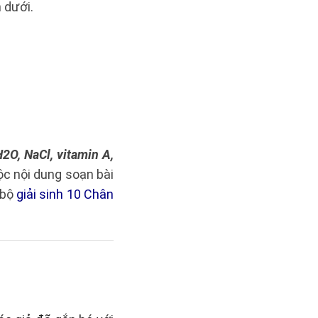
 dưới.
H2O, NaCl, vitamin A,
ộc nội dung soạn bài
 bộ
giải sinh 10 Chân