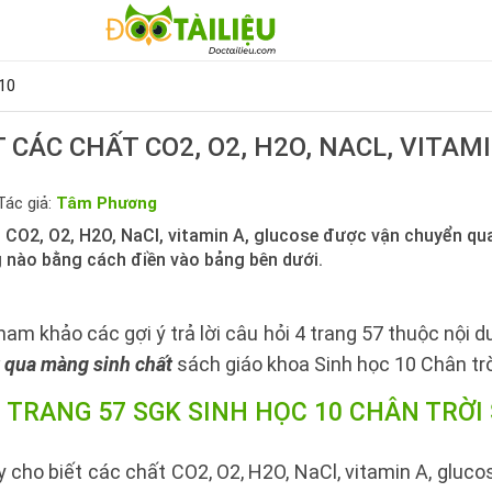
10
 CÁC CHẤT CO2, O2, H2O, NACL, VITAM
Tác giả:
Tâm Phương
t CO2, O2, H2O, NaCl, vitamin A, glucose được vận chuyển qu
nào bằng cách điền vào bảng bên dưới.
ham khảo các gợi ý trả lời câu hỏi 4 trang 57 thuộc nội 
 qua màng sinh chất
sách giáo khoa Sinh học 10 Chân trờ
4 TRANG 57 SGK SINH HỌC 10 CHÂN TRỜI
 cho biết các chất CO2, O2, H2O, NaCl, vitamin A, glu