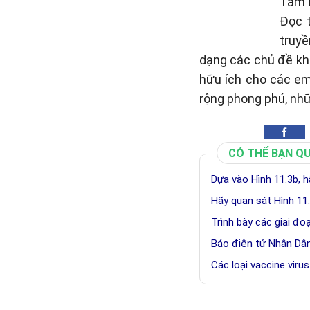
Tâm P
Đọc 
truyề
dạng các chủ đề khá
hữu ích cho các em
rộng phong phú, nh
CÓ THỂ BẠN Q
Dựa vào Hình 11.3b, 
Hãy quan sát Hình 11.
Trình bày các giai đo
Báo điện tử Nhân Dân,
Các loại vaccine viru