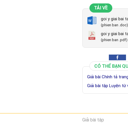
TẢI VỀ
goi y giai bai
(phien ban .doc)
goi y giai bai
(phien ban .pdf)
CÓ THỂ BẠN Q
Giải bài Chính tả tra
Giải bài tập Luyện từ
Giải bài tập