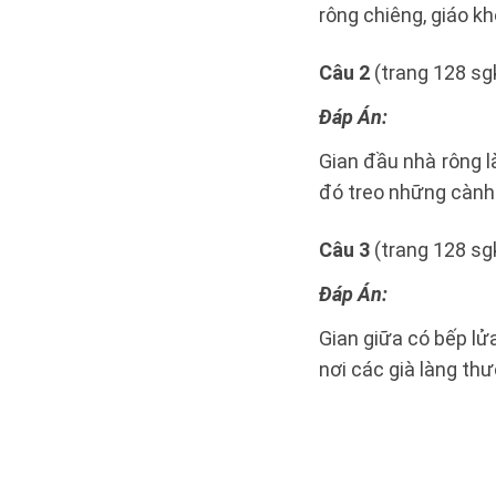
rông chiêng, giáo k
Câu 2
(trang 128 sgk
Đáp Án:
Gian đầu nhà rông l
đó treo những cành 
Câu 3
(trang 128 sgk
Đáp Án:
Gian giữa có bếp lửa
nơi các già làng th