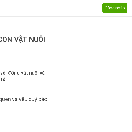
Đăng nhập
CON VẬT NUÔI
 với động vật nuôi và
 tô.
 quen và yêu quý các