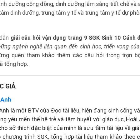
inh dưỡng cộng đồng, dinh dưỡng lâm sàng tiết chế và 
tâm dinh dưỡng, trung tâm y tế và trung tâm y tế dự ph
 dẫn
giải câu hỏi vận dụng trang 9 SGK Sinh 10 Cánh 
những ngành nghề liên quan đến sinh học, triển vọng củ
Đừng quên tham khảo thêm các câu hỏi trong trọn 
ã tổng hợp.
C GIẢ
 Anh
Anh là một BTV của Đọc tài liêu, hiện đang sinh sống và 
òng yêu mến thế hệ trẻ và tâm huyết với giáo dục, Hoài
cho sở thích đặc biệt của mình là sưu tầm tài liệu về gi
eo chương trình SGK, tổng hợp tài liệu tham khảo theo