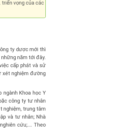
 triển vọng của các
ông ty dược mới thì
 những năm tới đây.
việc cấp phát và sử
hư xét nghiệm đường
ệp ngành Khoa học Y
oặc công ty tư nhân
ét nghiệm, trung tâm
ập và tư nhân; Nhà
à nghiên cứu;…. Theo