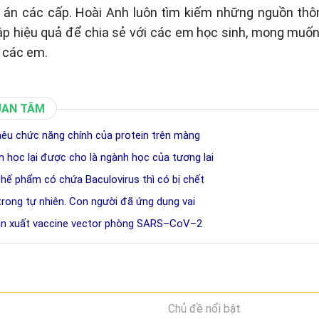
p án các cấp. Hoài Anh luôn tìm kiếm những nguồn thôn
p hiệu quả để chia sẻ với các em học sinh, mong muố
 các em.
UAN TÂM
 nêu chức năng chính của protein trên màng
h học lại được cho là ngành học của tương lai
chế phẩm có chứa Baculovirus thì có bị chết
 trong tự nhiên. Con người đã ứng dụng vai
sản xuất vaccine vector phòng SARS–CoV–2
Chủ đề nổi bật