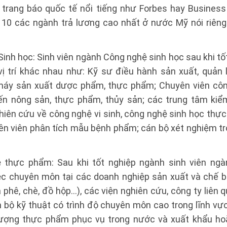
 trang báo quốc tế nổi tiếng như Forbes hay Business 
 10 các ngành trả lương cao nhất ở nước Mỹ nói riêng v
inh học: Sinh viên ngành Công nghệ sinh học sau khi t
 vị trí khác nhau như: Kỹ sư điều hành sản xuất, quản
máy sản xuất dược phẩm, thực phẩm; Chuyên viên côn
ến nông sản, thực phẩm, thủy sản; các trung tâm kiể
iên cứu về công nghệ vi sinh, công nghệ sinh học thực
ên viên phân tích mẫu bệnh phẩm; cán bộ xét nghiệm tro
 thực phẩm: Sau khi tốt nghiệp ngành sinh viên ng
c chuyên môn tại các doanh nghiệp sản xuất và chế 
cà phê, chè, đồ hộp…), các viện nghiên cứu, công ty liên
 bộ kỹ thuật có trình độ chuyên môn cao trong lĩnh vực
lượng thực phẩm phục vụ trong nước và xuất khẩu hoặ