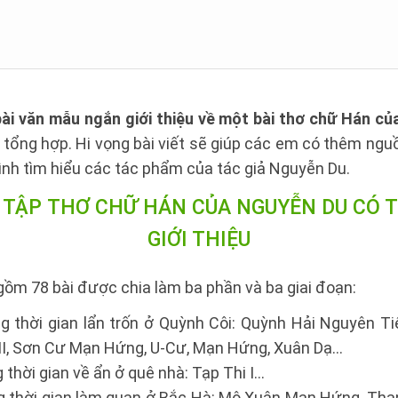
ài văn mẫu ngắn giới thiệu về một bài thơ chữ Hán c
 tổng hợp. Hi vọng bài viết sẽ giúp các em có thêm ngu
rình tìm hiểu các tác phẩm của tác giả Nguyễn Du.
Ố TẬP THƠ CHỮ HÁN CỦA NGUYỄN DU
CÓ T
GIỚI THIỆU
ồm 78 bài được chia làm ba phần và ba giai đoạn:
ng thời gian lẩn trốn ở Quỳnh Côi: Quỳnh Hải Nguyên T
II, Sơn Cư Mạn Hứng, U-Cư, Mạn Hứng, Xuân Dạ...
 thời gian về ẩn ở quê nhà: Tạp Thi I...
ng thời gian làm quan ở Bắc Hà: Mộ Xuân Mạn Hứng, Th