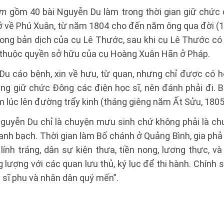
âm
gồm 40 bài Nguyễn Du làm trong thời gian giữ chức
trở về Phú Xuân, từ năm 1804 cho đến năm ông qua đời (1
trong bản dịch của cụ Lê Thước, sau khi cụ Lê Thước c
 thuộc quyền sở hữu của cụ Hoàng Xuân Hãn ở Pháp.
u cáo bệnh, xin về hưu, từ quan, nhưng chỉ được có h
cung giữ chức Đông các điện học sĩ, nên đánh phải đi. 
 lúc lên đường trẩy kinh (tháng giêng năm Ất Sửu, 1805
Nguyễn Du chỉ là chuyện mưu sinh chứ không phải là ch
hanh bạch. Thời gian làm Bố chánh ở Quảng Bình, gia ph
 lính tráng, dân sự kiện thưa, tiền nong, lương thực, v
lượng với các quan lưu thủ, ký lục để thi hành. Chính s
 sĩ phu và nhân dân quý mến”.