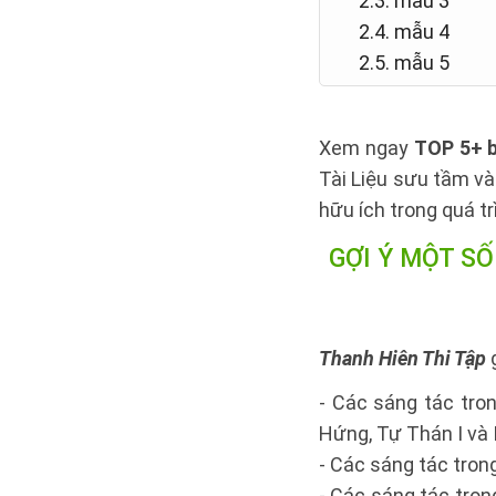
2.3. mẫu 3
2.4. mẫu 4
2.5. mẫu 5
Xem ngay
TOP 5+ b
Tài Liệu sưu tầm và
hữu ích trong quá t
GỢI Ý MỘT S
Thanh Hiên Thi Tập
g
- Các sáng tác tro
Hứng, Tự Thán I và 
- Các sáng tác trong
- Các sáng tác tro