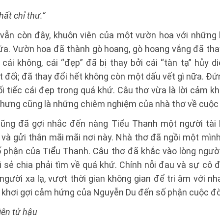
hất chỉ thư.”
 vẫn còn đây, khuôn viên của một vườn hoa với những
ữa. Vườn hoa đã thành gò hoang, gò hoang vắng đã tha
cái không, cái “đẹp” đã bị thay bởi cái “tàn tạ” hủy d
t đối; đã thay đổi hết không còn một dấu vết gì nữa. Đứ
 tiếc cái đẹp trong quá khứ. Câu thơ vừa là lời cảm k
nhưng cũng là những chiêm nghiệm của nhà thơ về cuộc 
ũng đã gợi nhắc đến nàng Tiểu Thanh một người tài
và gửi thân mãi mãi nơi này. Nhà thơ đã ngồi một mình
 phận của Tiểu Thanh. Câu thơ đã khắc vào lòng ngườ
 sẻ chia phải tìm về quá khứ. Chính nỗi đau và sự cô đ
 người xa lạ, vượt thời gian không gian để tri âm với n
nh khơi gợi cảm hứng của Nguyễn Du đến số phận cuộc đờ
iên tử hậu