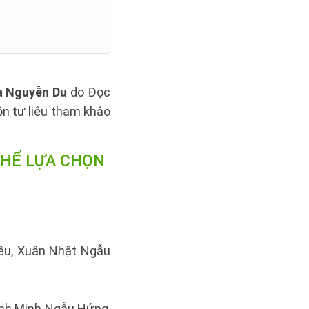
ủa Nguyễn Du
do Đọc
ồn tư liệu tham khảo
HỂ LỰA CHỌN
iêu, Xuân Nhật Ngẫu
anh Minh Ngẫu Hứng,