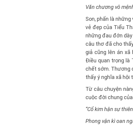
Văn chương vô mệnh
Son, phấn là những 
vẻ đẹp của Tiểu Th
những đau đớn dày 
câu thơ đã cho thấy
giả cũng lên án xã
Điều quan trọng là
chết sớm. Thương cả
thấy ý nghĩa xã hội 
Từ câu chuyện nàng
cuộc đời chung của
“Cổ kim hận sự thiê
Phong vận kì oan ngã