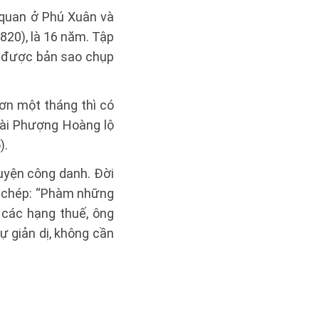
 quan ở Phú Xuân và
820), là 16 năm. Tập
ó được bản sao chụp
ơn một tháng thì có
Bài Phượng Hoàng lộ
).
uyện công danh. Đời
ả chép: “Phàm những
à các hạng thuế, ông
ự giản dị, không cần