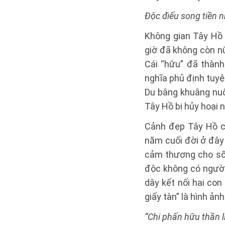
Độc điếu song tiền n
Không gian Tây Hồ
giờ đã không còn n
Cái “hữu” đã thành 
nghĩa phủ định tuyệ
Du bâng khuâng nuối
Tây Hồ bị hủy hoại 
Cảnh đẹp Tây Hồ c
năm cuối đời ở đây 
cảm thương cho số
độc không có người
dây kết nối hai con
giấy tàn” là hình ả
“Chi phấn hữu thần l