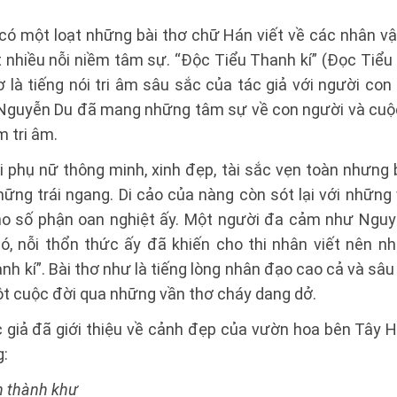
có một loạt những bài thơ chữ Hán viết về các nhân vậ
 nhiều nỗi niềm tâm sự. “Độc Tiểu Thanh kí” (Đọc Tiểu 
ơ là tiếng nói tri âm sâu sắc của tác giả với người co
Nguyễn Du đã mang những tâm sự về con người và cuộc
 tri âm.
i phụ nữ thông minh, xinh đẹp, tài sắc vẹn toàn nhưng
ững trái ngang. Di cảo của nàng còn sót lại với những 
o số phận oan nghiệt ấy. Một người đa cảm như Nguy
ó, nỗi thổn thức ấy đã khiến cho thi nhân viết nên n
nh kí”. Bài thơ như là tiếng lòng nhân đạo cao cả và sâ
 cuộc đời qua những vần thơ cháy dang dở.
 giả đã giới thiệu về cảnh đẹp của vườn hoa bên Tây H
g:
n thành khư