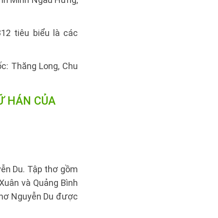
2 tiêu biểu là các
ốc: Thăng Long, Chu
HỮ HÁN CỦA
yễn Du. Tập thơ gồm
 Xuân và Quảng Bình
 thơ Nguyễn Du được