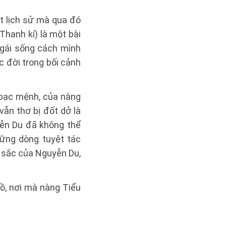
t lịch sử mà qua đó
Thanh kí) là một bài
n gái sống cách mình
 đời trong bối cảnh
 bạc mệnh, của nàng
vẫn thơ bị đốt dở là
ễn Du đã không thể
hững dòng tuyệt tác
u sắc của Nguyễn Du,
ồ, nơi mà nàng Tiểu