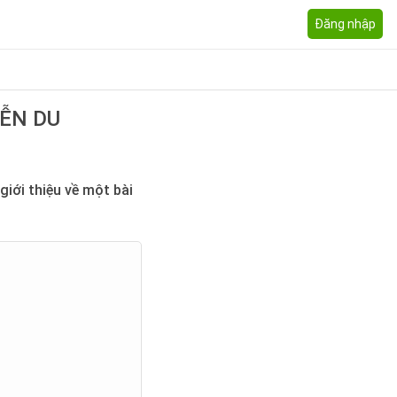
Đăng nhập
YỄN DU
iới thiệu về một bài