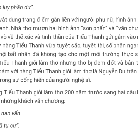
 lụy phần dư”.
vật dụng trang điểm gắn liền với người phụ nữ, hình ảnh
anh. Nhà thơ mượn hai hình ảnh “son phấn” và “văn chư
vò về thể xác và tinh thần của Tiểu Thanh gửi gắm vào 
 nàng Tiểu Thanh vừa tuyệt sắc, tuyệt tài, số phận ngan
 hội bất nhân đã không tạo cho một môi trường thực s
 Tiểu Thanh giỏi làm thơ nhưng thơ bị đem đốt và bản
m với nàng Tiểu Thanh giỏi làm thơ là Nguyễn Du trân 
trong sự cống hiến của người nghệ sĩ.
 Tiểu Thanh giỏi làm thơ 200 năm trước sang hai câu 
 những khách văn chương:
n nan vấn
 tự cư”.