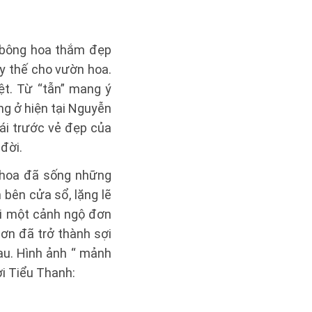
 bông hoa thắm đẹp
y thế cho vườn hoa.
iệt. Từ “tẫn” mang ý
ng ở hiện tại Nguyễn
hái trước vẻ đẹp của
đời.
 hoa đã sống những
 bên cửa sổ, lặng lẽ
i một cảnh ngộ đơn
ơn đã trở thành sợi
hau. Hình ảnh “ mảnh
i Tiểu Thanh: