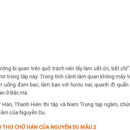
ờng bị quan trên quở trách nên lấy làm uất ức, bất chí
hơ trong tập này. Trong tình cảnh làm quan không mấy t
ăn uống đạm bạc, làm bạn với hươu nai; quanh đi quẩn l
an ở Bắc Hà.
ữ Hán, Thanh Hiên thi tập và Nam Trung tạp ngâm, chú
 cảm của Nguyễn Du.
ÀI THƠ CHỮ HÁN CỦA NGUYỄN DU
MẪU 2