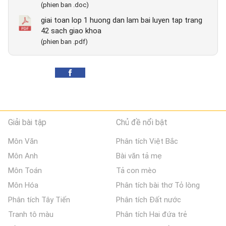
(phien ban .doc)
giai toan lop 1 huong dan lam bai luyen tap trang
42 sach giao khoa
(phien ban .pdf)
Giải bài tập
Chủ đề nổi bật
Môn Văn
Phân tích Việt Bắc
Môn Anh
Bài văn tả mẹ
Môn Toán
Tả con mèo
Môn Hóa
Phân tích bài thơ Tỏ lòng
Phân tích Tây Tiến
Phân tích Đất nước
Tranh tô màu
Phân tích Hai đứa trẻ