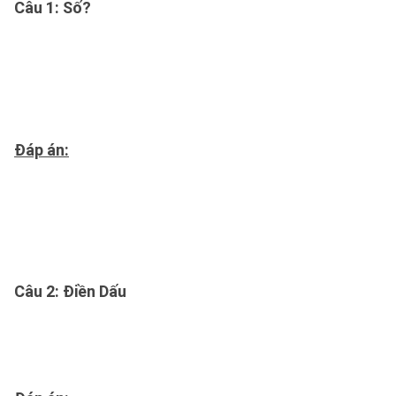
Câu 1
: Số?
Đáp án:
Câu 2
: Điền Dấu