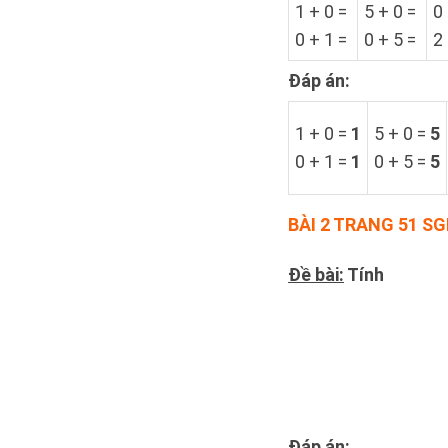
1 + 0 =
5 + 0 =
0 
0 + 1 =
0 + 5 =
2 
Đáp án:
1 + 0 =
1
5 + 0 =
5
0 + 1 =
1
0 + 5 =
5
BÀI 2 TRANG 51 S
Đề bài:
Tính
Đáp án: