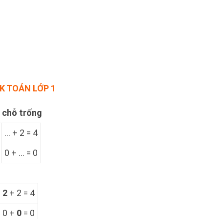
GK TOÁN LỚP 1
 chỗ trống
... + 2 = 4
0 + ... = 0
2
+ 2 = 4
0 +
0
= 0