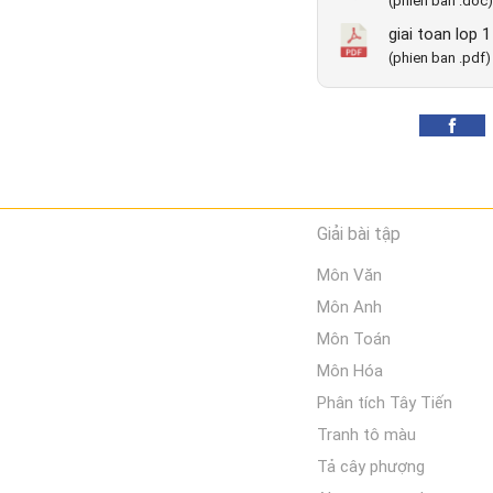
(phien ban .doc)
giai toan lop 
(phien ban .pdf)
Giải bài tập
Môn Văn
Môn Anh
Môn Toán
Môn Hóa
Phân tích Tây Tiến
Tranh tô màu
Tả cây phượng