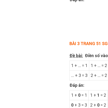
BÀI 3 TRANG 51 S
Đề bài:
Điền số vào
1 + ... = 1
1 + ... = 2
... + 3 = 3
2 + ... = 2
Đáp án:
1 +
0
= 1
1 +
1
= 2
0
+ 3 = 3
2 +
0
= 2