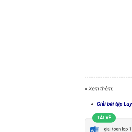
--------------------------
»
Xem thêm:
Giải bài tập Lu
TẢI VỀ
giai toan lop 