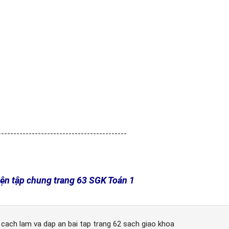
------------------------------------------
yện tập chung trang 63 SGK Toán 1
1 cach lam va dap an bai tap trang 62 sach giao khoa