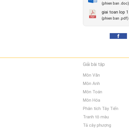
(phien ban .doc)
giai toan lop 
(phien ban .pdf)
Giải bài tập
Môn Văn
Môn Anh
Môn Toán
Môn Hóa
Phân tích Tây Tiến
Tranh tô màu
Tả cây phượng