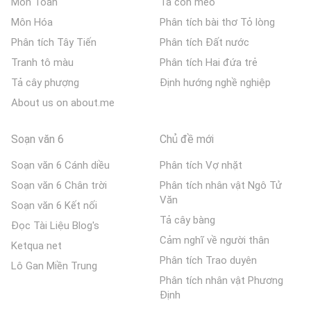
Môn Toán
Tả con mèo
Môn Hóa
Phân tích bài thơ Tỏ lòng
Phân tích Tây Tiến
Phân tích Đất nước
Tranh tô màu
Phân tích Hai đứa trẻ
Tả cây phượng
Định hướng nghề nghiệp
About us on about.me
Soạn văn 6
Chủ đề mới
Soạn văn 6 Cánh diều
Phân tích Vợ nhặt
Soạn văn 6 Chân trời
Phân tích nhân vật Ngô Tử
Văn
Soạn văn 6 Kết nối
Tả cây bàng
Đọc Tài Liệu Blog's
Cảm nghĩ về người thân
Ketqua net
Phân tích Trao duyên
Lô Gan Miền Trung
Phân tích nhân vật Phương
Định