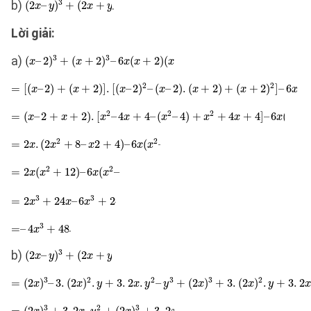
b)
.
Lời giải:
a)
.
b)