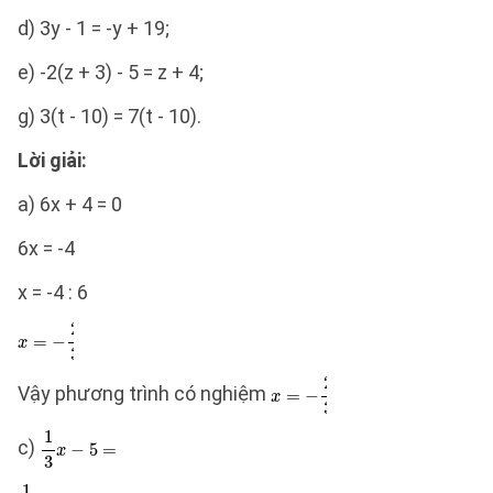
d) 3y - 1 = -y + 19;
e) -2(z + 3) - 5 = z + 4;
g) 3(t - 10) = 7(t - 10).
Lời giải:
a) 6x + 4 = 0
6x = -4
x = -4 : 6
Vậy phương trình có nghiệm
c)