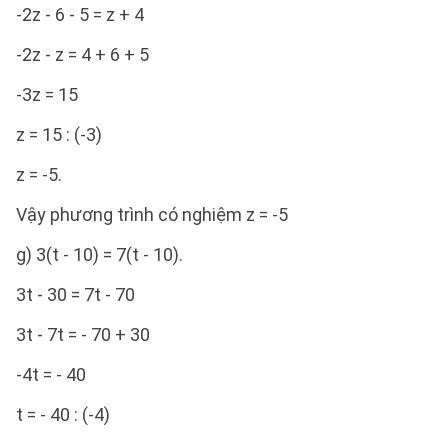
-2z - 6 - 5 = z + 4
-2z - z = 4 + 6 + 5
-3z = 15
z = 15 : (-3)
z = -5.
Vậy phương trình có nghiệm z = -5
g) 3(t - 10) = 7(t - 10).
3t - 30 = 7t - 70
3t - 7t = - 70 + 30
-4t = - 40
t = - 40 : (-4)