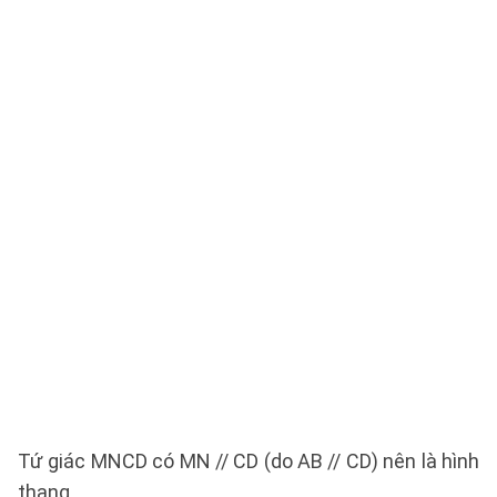
Tứ giác MNCD có MN // CD (do AB // CD) nên là hình
thang.