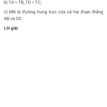
b) TA = TB, TD = TC;
c) MN là đường trung trực của cả hai đoạn thẳng
AB và CD.
Lời giải