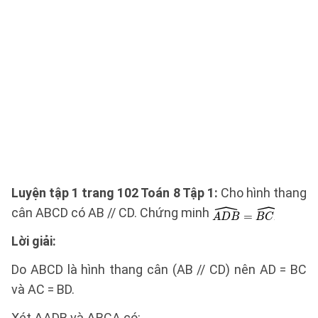
Luyện tập 1 trang 102 Toán 8 Tập 1:
Cho hình thang
cân ABCD có AB // CD. Chứng minh
Lời giải:
Do ABCD là hình thang cân (AB // CD) nên AD = BC
và AC = BD.
Xét ΔADB và ΔBCA có: