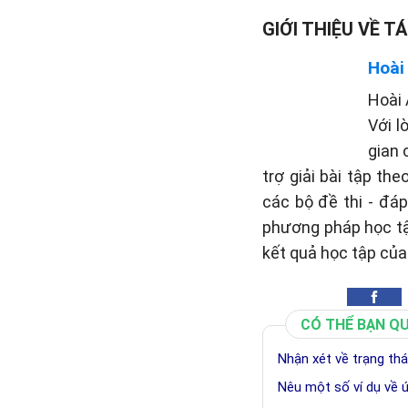
GIỚI THIỆU VỀ TÁ
Hoài
Hoài 
Với l
gian 
trợ giải bài tập th
các bộ đề thi - đá
phương pháp học tậ
kết quả học tập của
CÓ THỂ BẠN Q
Nhận xét về trạng thá
Nêu một số ví dụ về ứ