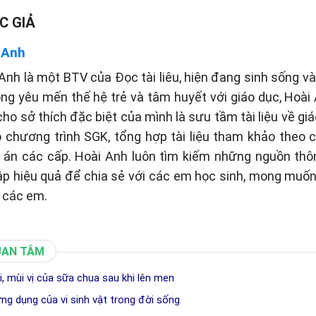
C GIẢ
 Anh
Anh là một BTV của Đọc tài liêu, hiện đang sinh sống và 
òng yêu mến thế hệ trẻ và tâm huyết với giáo dục, Hoài
cho sở thích đặc biệt của mình là sưu tầm tài liệu về gi
eo chương trình SGK, tổng hợp tài liệu tham khảo theo
p án các cấp. Hoài Anh luôn tìm kiếm những nguồn thôn
p hiệu quả để chia sẻ với các em học sinh, mong muố
 các em.
UAN TÂM
i, mùi vị của sữa chua sau khi lên men
ng dụng của vi sinh vật trong đời sống