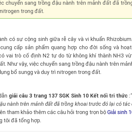
việc chuyển sang trồng đậu nành trên mảnh đất đã trồng
 nitrogen trong đất.
ành có sự cộng sinh giữa rễ cây và vi khuẩn Rhizobium
y cung cấp sản phẩm quang hợp cho đời sống và hoạt
 có vai trò cố định N2 tự do từ không khí thành NH3 v
ất. Như vậy, việc chuyển sang trồng đậu nành trên mảnh
dụng bổ sungg và duy trì nitrogen trong đất.
 dẫn
giải câu 3 trang 137 SGK Sinh 10 Kết nối tri thức
:
u nành trên mảnh đất đã trồng khoai trước đó lại có tác 
ên tham khảo thêm các câu hỏi trong trọn bộ
Giải sinh 1
 tôi đã tổng hợp.