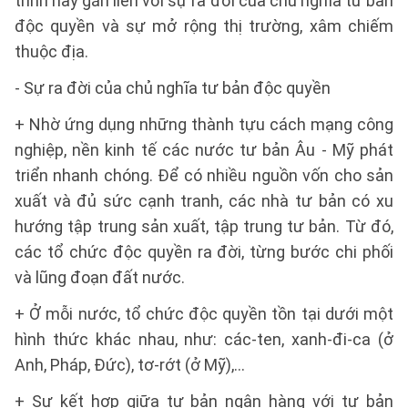
trình này gắn liền với sự ra đời của chủ nghĩa tư bản
độc quyền và sự mở rộng thị trường, xâm chiếm
thuộc địa.
- Sự ra đời của chủ nghĩa tư bản độc quyền
+ Nhờ ứng dụng những thành tựu cách mạng công
nghiệp, nền kinh tế các nước tư bản Âu - Mỹ phát
triển nhanh chóng. Để có nhiều nguồn vốn cho sản
xuất và đủ sức cạnh tranh, các nhà tư bản có xu
hướng tập trung sản xuất, tập trung tư bản. Từ đó,
các tổ chức độc quyền ra đời, từng bước chi phối
và lũng đoạn đất nước.
+ Ở mỗi nước, tổ chức độc quyền tồn tại dưới một
hình thức khác nhau, như: các-ten, xanh-đi-ca (ở
Anh, Pháp, Đức), tơ-rớt (ở Mỹ),...
+ Sự kết hợp giữa tư bản ngân hàng với tư bản