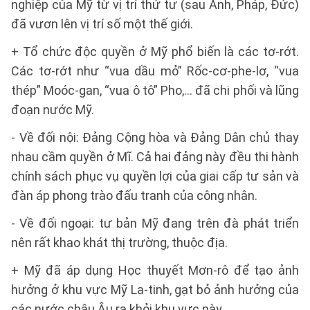
nghiệp của Mỹ từ vị trí thứ tư (sau Anh, Pháp, Đức)
đã vươn lên vị trí số một thế giới.
+ Tổ chức độc quyền ở Mỹ phổ biến là các tơ-rớt.
Các tơ-rớt như “vua dầu mỏ” Rốc-cơ-phe-lơ, “vua
thép” Moóc-gan, “vua ô tô” Pho,... đã chi phối và lũng
đoạn nước Mỹ.
- Về đối nội: Đảng Cộng hòa và Đảng Dân chủ thay
nhau cầm quyền ở Mĩ. Cả hai đảng này đều thi hành
chính sách phục vụ quyền lợi của giai cấp tư sản và
đàn áp phong trào đấu tranh của công nhân.
- Về đối ngoại: tư bản Mỹ đang trên đà phát triển
nên rất khao khát thị trường, thuộc địa.
+ Mỹ đã áp dụng Học thuyết Mơn-rô để tạo ảnh
hưởng ở khu vực Mỹ La-tinh, gạt bỏ ảnh hưởng của
các nước châu Âu ra khỏi khu vực này.