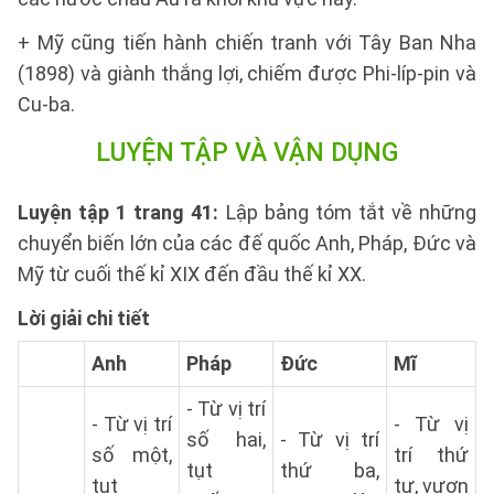
+ Mỹ cũng tiến hành chiến tranh với Tây Ban Nha
(1898) và giành thắng lợi, chiếm được Phi-líp-pin và
Cu-ba.
LUYỆN TẬP VÀ VẬN DỤNG
Luyện tập 1 trang 41:
Lập bảng tóm tắt về những
chuyển biến lớn của các đế quốc Anh, Pháp, Đức và
Mỹ từ cuối thế kỉ XIX đến đầu thế kỉ XX.
Lời giải chi tiết
Anh
Pháp
Đức
Mĩ
- Từ vị trí
- Từ vị trí
- Từ vị
số hai,
- Từ vị trí
số một,
trí thứ
tụt
thứ ba,
tụt
tư, vươn