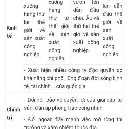
xuống
vươn lên
xuống
lên dẫn
hàng
dẫn đầu
hàng thứ
đầu thế
thứ tư
châu Âu và
ba thế
giới về
thế giới
thứ hai thế
Kinh
giới về
sản
về sản
giới về sản
tế
sản xuất
xuất
xuất
xuất công
công
công
công
nghiệp.
nghiệp.
nghiệp.
nghiệp.
- Xuất hiện nhiều công ty độc quyền có
khả năng chi phối, lũng đoạn đời sống kinh
tế, tài chính,… của quốc gia.
- Đối nội: bảo vệ quyền lợi của giai cấp tư
sản; đàn áp phong trào công nhân
Chính
trị
- Đối ngoại: đẩy mạnh việc mở rộng thị
trường và xâm chiếm thuộc địa.