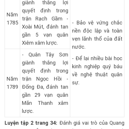
giành thắng lợi
quyết định trong
Năm
trận Rạch Gầm -
1785
- Bảo vệ vứng chắc
Xoài Mút, đánh tan
nền độc lập và toàn
gần 5 vạn quân
vẹn lãnh thổ của đất
Xiêm xâm lược.
nước.
- Quân Tây Sơn
- Để lại nhiều bài học
giành thắng lợi
kinh nghiệp quý báu
quyết định trong
về nghệ thuật quân
Năm
trận Ngọc Hồi -
sự.
1789
Đống Đa, đánh tan
gần 29 vạn quân
Mãn Thanh xâm
lược.
Luyện tập 2 trang 34:
Đánh giá vai trò của Quang