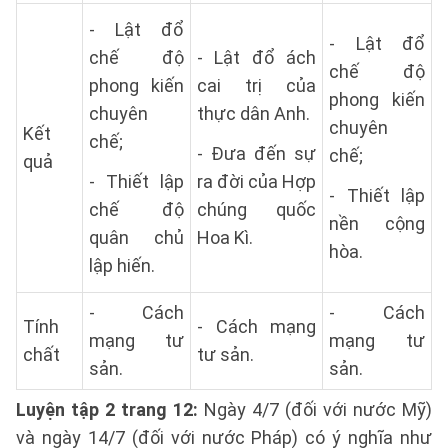
- Lật đổ
- Lật đổ
chế độ
- Lật đổ ách
chế độ
phong kiến
cai trị của
phong kiến
chuyên
thực dân Anh.
chuyên
Kết
chế;
- Đưa đến sự
chế;
quả
- Thiết lập
ra đời của Hợp
- Thiết lập
chế độ
chúng quốc
nền cộng
quân chủ
Hoa Kì.
hòa.
lập hiến.
- Cách
- Cách
Tính
- Cách mạng
mạng tư
mạng tư
chất
tư sản.
sản.
sản.
Luyện tập 2 trang 12:
Ngày 4/7 (đối với nước Mỹ)
và ngày 14/7 (đối với nước Pháp) có ý nghĩa như