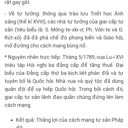
rất gay gắt.
- Về tư tưởng: thông qua trào lưu Triết học Ánh
sáng (thế kỉ XVIII), các nhà tư tưởng của giai cấp tư
sản (tiêu biểu là: S. Mông-te-xki-ơ; Ph. Vôn-te và G.
Rút-xô) đã đả phá chế độ phong kiến và Giáo hội,
mở đường cho cách mạng bùng nổ.
* Nguyên nhân trực tiếp: Tháng 5/1789, vua Lu-i XVI
triệu tập Hội nghị ba đẳng cấp để tăng thuế. Đại
biểu của Đẳng cấp thứ ba kịch liệt phản đối và tự
tuyên bố là Quốc hội. Nhà vua và quý tộc đã dùng
quân đội để uy hiếp Quốc hội. Trong bối cảnh đó,
giai cấp tư sản lãnh đạo quần chúng đứng lên làm
cách mạng.
Kết quả: Thắng lợi của cách mạng tư sản Pháp
đã: