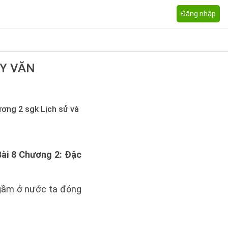
Đăng nhập
ỦY VĂN
hương 2 sgk Lịch sử và
Bài 8 Chương 2: Đặc
gầm ở nước ta đóng