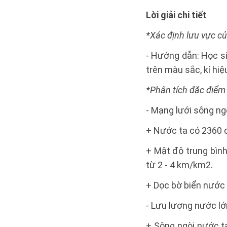
Lời giải chi tiết
*Xác định lưu vực c
- Hướng dẫn: Học s
trên màu sắc, kí hiệ
*Phân tích đặc điểm
- Mạng lưới sông ng
+ Nước ta có 2360 c
+ Mật độ trung bìn
từ 2 - 4 km/km2.
+ Dọc bờ biển nước 
- Lưu lượng nước lớ
+ Sông ngòi nước t