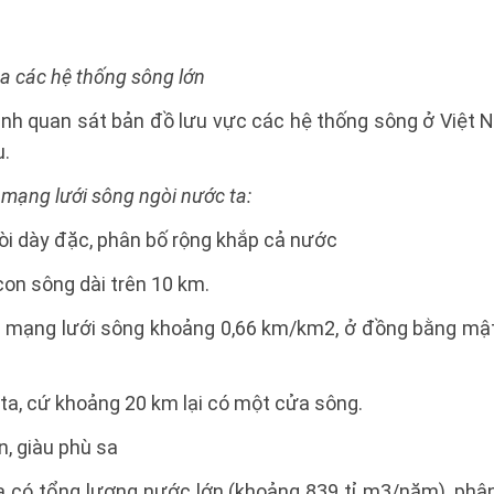
ủa các hệ thống sông lớn
inh quan sát bản đồ lưu vực các hệ thống sông ở Việt 
u.
 mạng lưới sông ngòi nước ta:
òi dày đặc, phân bố rộng khắp cả nước
on sông dài trên 10 km.
h mạng lưới sông khoảng 0,66 km/km2, ở đồng bằng mật
ta, cứ khoảng 20 km lại có một cửa sông.
n, giàu phù sa
a có tổng lượng nước lớn (khoảng 839 tỉ m3/năm), phâ