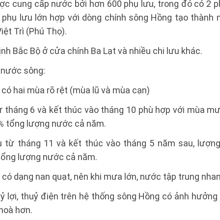
ợc cung cấp nước bởi hơn 600 phụ lưu, trong đó có 2 ph
 phụ lưu lớn hợp với dòng chính sông Hồng tạo thành 
Việt Trì (Phú Thọ).
ịnh Bắc Bộ ở cửa chính Ba Lạt và nhiều chi lưu khác.
 nước sông:
có hai mùa rõ rệt (mùa lũ và mùa cạn)
từ tháng 6 và kết thúc vào tháng 10 phù hợp với mùa 
% tổng lượng nước cả năm.
u từ tháng 11 và kết thúc vào tháng 5 năm sau, lượn
tổng lượng nước cả năm.
có dạng nan quạt, nên khi mưa lớn, nước tập trung nhanh,
uỷ lợi, thuỷ điện trên hệ thống sông Hồng có ảnh hưởng
hoà hơn.