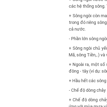
các hệ thống sông. 
+ Sông ngòi còn ma
trong đó riêng sông
cả nước.
- Phần lớn sông ngò
+ Sông ngòi chủ yế
Mã, sông Tiền,..) và
+ Ngoài ra, một số
đông - tây (ví dụ: sô
+ Hầu hết các sông
- Chế độ dòng chảy 
+ Chế độ dòng chảy
ứng với mùa mưa và