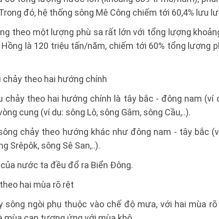
Trong đó, hệ thống sông Mê Công chiếm tới 60,4% lưu l
ng theo một lượng phù sa rất lớn với tổng lượng khoảng
 Hồng là 120 triệu tấn/năm, chiếm tới 60% tổng lượng 
i chảy theo hai hướng chính
u chảy theo hai hướng chính là tây bắc - đông nam (ví 
 vòng cung (ví dụ: sông Lô, sông Gâm, sông Cầu,..).
 sông chảy theo hướng khác như đông nam - tây bắc (ví
ng Srêpôk, sông Sê San,..).
 của nước ta đều đổ ra Biển Đông.
theo hai mùa rõ rệt
 sông ngòi phụ thuộc vào chế độ mưa, với hai mùa rõ 
 mùa cạn tương ứng với mùa khô.