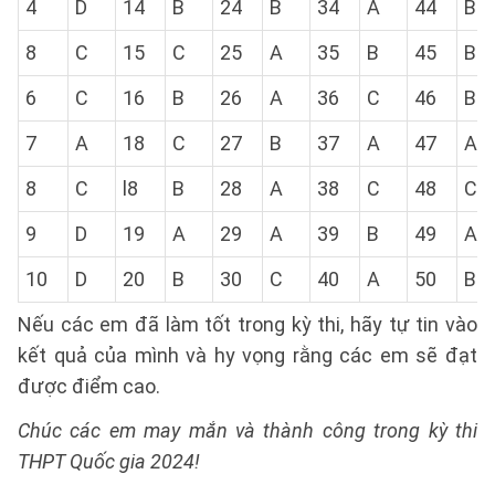
4
D
14
B
24
B
34
A
44
B
8
C
15
C
25
A
35
B
45
B
6
C
16
B
26
A
36
C
46
B
7
A
18
C
27
B
37
A
47
A
8
C
l8
B
28
A
38
C
48
C
9
D
19
A
29
A
39
B
49
A
10
D
20
B
30
C
40
A
50
B
Nếu các em đã làm tốt trong kỳ thi, hãy tự tin vào
kết quả của mình và hy vọng rằng các em sẽ đạt
được điểm cao.
Chúc các em may mắn và thành công trong kỳ thi
THPT Quốc gia 2024!