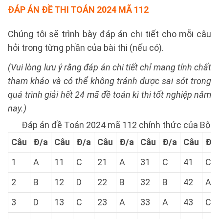
ĐÁP ÁN ĐỀ THI TOÁN 2024 MÃ 112
Chúng tôi sẽ trình bày đáp án chi tiết cho mỗi câu
hỏi trong từng phần của bài thi (nếu có).
(Vui lòng lưu ý rằng đáp án chi tiết chỉ mang tính chất
tham khảo và có thể không tránh được sai sót trong
quá trình giải hết 24 mã đề toán kì thi tốt nghiệp năm
nay.)
Đáp án đề Toán 2024 mã 112 chính thức của Bộ
Câu
Đ/a
Câu
Đ/a
Câu
Đ/a
Câu
Đ/a
Câu
Đ/
1
A
11
C
21
A
31
C
41
C
2
B
12
D
22
B
32
B
42
A
3
D
13
C
23
A
33
A
43
C