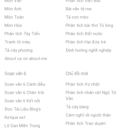
Môn Văn
Phân tích Việt Bắc
Môn Anh
Bài văn tả mẹ
Môn Toán
Tả con mèo
Môn Hóa
Phân tích bài thơ Tỏ lòng
Phân tích Tây Tiến
Phân tích Đất nước
Tranh tô màu
Phân tích Hai đứa trẻ
Tả cây phượng
Định hướng nghề nghiệp
About us on about.me
Soạn văn 6
Chủ đề mới
Soạn văn 6 Cánh diều
Phân tích Vợ nhặt
Soạn văn 6 Chân trời
Phân tích nhân vật Ngô Tử
Văn
Soạn văn 6 Kết nối
Tả cây bàng
Đọc Tài Liệu Blog's
Cảm nghĩ về người thân
Ketqua net
Phân tích Trao duyên
Lô Gan Miền Trung