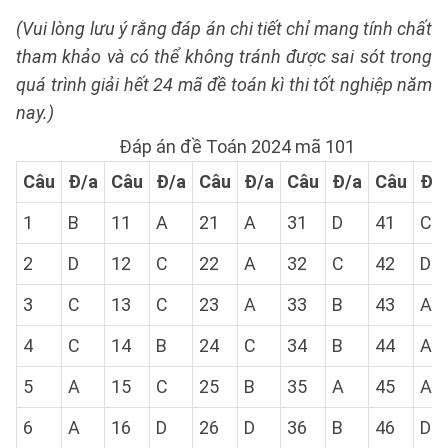
(Vui lòng lưu ý rằng đáp án chi tiết chỉ mang tính chất
tham khảo và có thể không tránh được sai sót trong
quá trình giải hết 24 mã đề toán kì thi tốt nghiệp năm
nay.)
Đáp án đề Toán 2024 mã 101
Câu
Đ/a
Câu
Đ/a
Câu
Đ/a
Câu
Đ/a
Câu
Đ/
1
B
11
A
21
A
31
D
41
C
2
D
12
C
22
A
32
C
42
D
3
C
13
C
23
A
33
B
43
A
4
C
14
B
24
C
34
B
44
A
5
A
15
C
25
B
35
A
45
A
6
A
16
D
26
D
36
B
46
D