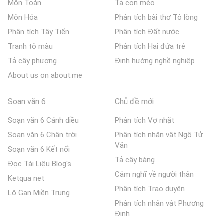
Môn Toán
Tả con mèo
Môn Hóa
Phân tích bài thơ Tỏ lòng
Phân tích Tây Tiến
Phân tích Đất nước
Tranh tô màu
Phân tích Hai đứa trẻ
Tả cây phượng
Định hướng nghề nghiệp
About us on about.me
Soạn văn 6
Chủ đề mới
Soạn văn 6 Cánh diều
Phân tích Vợ nhặt
Soạn văn 6 Chân trời
Phân tích nhân vật Ngô Tử
Văn
Soạn văn 6 Kết nối
Tả cây bàng
Đọc Tài Liệu Blog's
Cảm nghĩ về người thân
Ketqua net
Phân tích Trao duyên
Lô Gan Miền Trung
Phân tích nhân vật Phương
Định