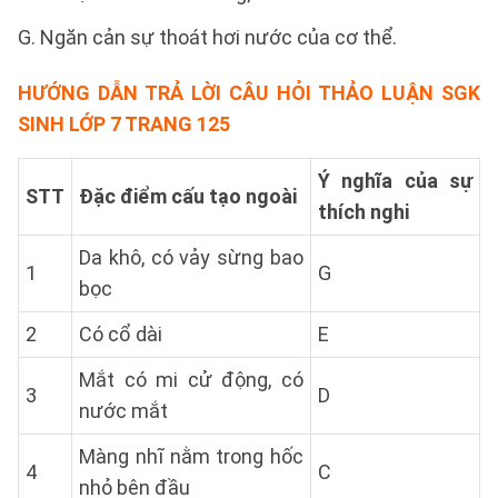
G. Ngăn cản sự thoát hơi nước của cơ thể.
HƯỚNG DẪN TRẢ LỜI
CÂU HỎI THẢO LUẬN SGK
SINH LỚP 7 TRANG 125
Ý nghĩa của sự
STT
Đặc điểm cấu tạo ngoài
thích nghi
Da khô, có vảy sừng bao
1
G
bọc
2
Có cổ dài
E
Mắt có mi cử động, có
3
D
nước mắt
Màng nhĩ nằm trong hốc
4
C
nhỏ bên đầu