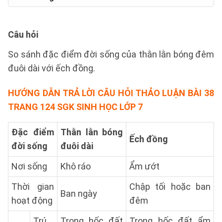
Câu hỏi
So sánh đặc điểm đời sống của thằn lằn bóng đêm
đuôi dài với ếch đồng.
HƯỚNG DẪN TRẢ LỜI
CÂU HỎI THẢO LUẬN BÀI 38
TRANG 124 SGK SINH HỌC LỚP 7
Đặc điểm
Thằn lằn bóng
Ếch đồng
đời sống
đuôi dài
Nơi sống
Khô ráo
Ẩm ướt
Thời gian
Chập tối hoặc ban
Ban ngày
hoạt động
đêm
Trú
Trong hốc đất
Trong hốc đất ẩm