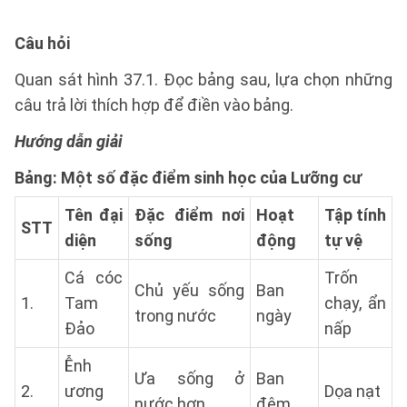
Câu hỏi
Quan sát hình 37.1. Đọc bảng sau, lựa chọn những
câu trả lời thích hợp để điền vào bảng.
Hướng dẫn giải
Bảng: Một số đặc điểm sinh học của Lưỡng cư
Tên đại
Đặc điểm nơi
Hoạt
Tập tính
STT
diện
sống
động
tự vệ
Cá cóc
Trốn
Chủ yếu sống
Ban
1.
Tam
chạy, ẩn
trong nước
ngày
Đảo
nấp
Ễnh
Ưa sống ở
Ban
2.
ương
Dọa nạt
nước hơn
đêm