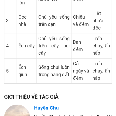
lớn
Tiết
Cóc
Chủ yếu sống
Chiều
3.
nhựa
nhà
trên cạn
và đêm
độc
Chủ yếu sống
Trốn
Ban
4.
Ếch cây
trên cây, bụi
chạy, ẩn
đêm
cây
nấp
Cả
Trốn
Ếch
Sống chui luồn
5.
ngày và
chạy, ẩn
giun
trong hang đất
đêm
nâp
GIỚI THIỆU VỀ TÁC GIẢ
Huyền Chu