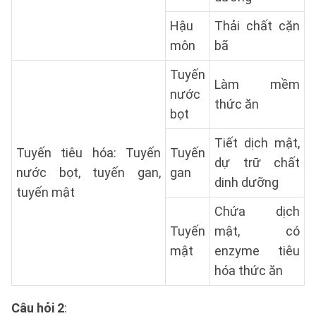
Hậu
Thải chất cặn
môn
bã
Tuyến
Làm mềm
nước
thức ăn
bọt
Tiết dịch mật,
Tuyến tiêu hóa: Tuyến
Tuyến
dự trữ chất
nước bọt, tuyến gan,
gan
dinh dưỡng
tuyến mật
Chứa dịch
Tuyến
mật, có
mật
enzyme tiêu
hóa thức ăn
Câu hỏi 2
: