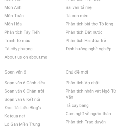
Môn Anh
Bài văn tả mẹ
Môn Toán
Tả con mèo
Môn Hóa
Phân tích bài thơ Tỏ lòng
Phân tích Tây Tiến
Phân tích Đất nước
Tranh tô màu
Phân tích Hai đứa trẻ
Tả cây phượng
Định hướng nghề nghiệp
About us on about.me
Soạn văn 6
Chủ đề mới
Soạn văn 6 Cánh diều
Phân tích Vợ nhặt
Soạn văn 6 Chân trời
Phân tích nhân vật Ngô Tử
Văn
Soạn văn 6 Kết nối
Tả cây bàng
Đọc Tài Liệu Blog's
Cảm nghĩ về người thân
Ketqua net
Phân tích Trao duyên
Lô Gan Miền Trung