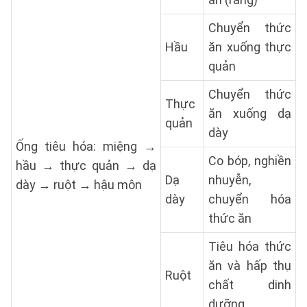
Chuyển thức
Hầu
ăn xuống thực
quản
Chuyển thức
Thực
ăn xuống dạ
quản
dày
Ống tiêu hóa: miệng →
Co bóp, nghiền
hầu → thực quản → dạ
Dạ
nhuyễn,
dày → ruột → hậu môn
dày
chuyển hóa
thức ăn
Tiêu hóa thức
ăn và hấp thụ
Ruột
chất dinh
dưỡng