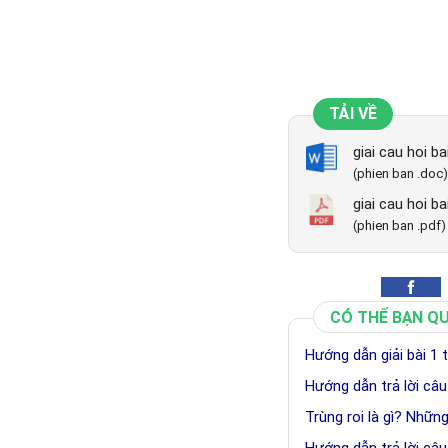
TẢI VỀ
giai cau hoi ba
(phien ban .doc)
giai cau hoi ba
(phien ban .pdf)
CÓ THỂ BẠN Q
Hướng dẫn giải bài 1 
Hướng dẫn trả lời câu
Trùng roi là gì? Những
Hướng dẫn trả lời câu