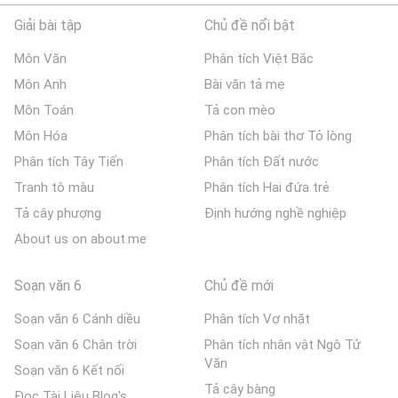
Giải bài tập
Chủ đề nổi bật
Môn Văn
Phân tích Việt Bắc
Môn Anh
Bài văn tả mẹ
Môn Toán
Tả con mèo
Môn Hóa
Phân tích bài thơ Tỏ lòng
Phân tích Tây Tiến
Phân tích Đất nước
Tranh tô màu
Phân tích Hai đứa trẻ
Tả cây phượng
Định hướng nghề nghiệp
About us on about.me
Soạn văn 6
Chủ đề mới
Soạn văn 6 Cánh diều
Phân tích Vợ nhặt
Soạn văn 6 Chân trời
Phân tích nhân vật Ngô Tử
Văn
Soạn văn 6 Kết nối
Tả cây bàng
Đọc Tài Liệu Blog's