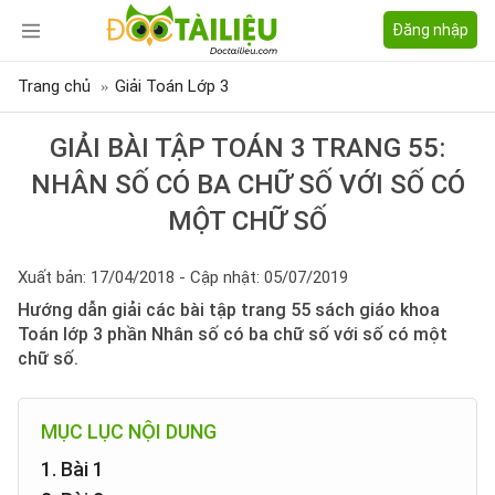
Đăng nhập
Trang chủ
Giải Toán Lớp 3
GIẢI BÀI TẬP TOÁN 3 TRANG 55:
NHÂN SỐ CÓ BA CHỮ SỐ VỚI SỐ CÓ
MỘT CHỮ SỐ
Xuất bản: 17/04/2018 - Cập nhật: 05/07/2019
Hướng dẫn giải các bài tập trang 55 sách giáo khoa
Toán lớp 3 phần Nhân số có ba chữ số với số có một
chữ số.
MỤC LỤC NỘI DUNG
1. Bài 1