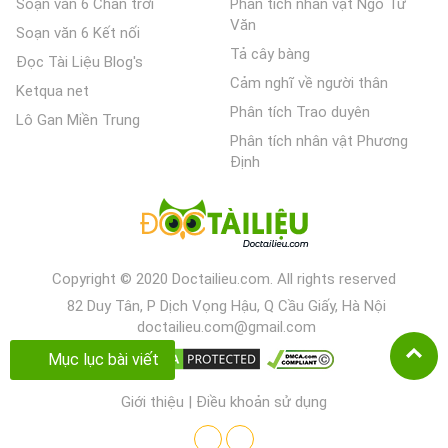
Soạn văn 6 Chân trời
Phân tích nhân vật Ngô Tử
Văn
Soạn văn 6 Kết nối
Tả cây bàng
Đọc Tài Liệu Blog's
Cảm nghĩ về người thân
Ketqua net
Phân tích Trao duyên
Lô Gan Miền Trung
Phân tích nhân vật Phương
Định
Copyright © 2020 Doctailieu.com. All rights reserved
82 Duy Tân, P Dịch Vọng Hậu, Q Cầu Giấy, Hà Nội
doctailieu.com@gmail.com
Mục lục bài viết
Giới thiệu
|
Điều khoản sử dụng