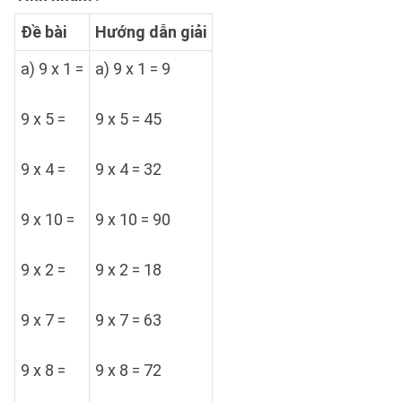
Đề bài
Hướng dẫn giải
a) 9 x 1 =
a) 9 x 1 = 9
9 x 5 =
9 x 5 = 45
9 x 4 =
9 x 4 = 32
9 x 10 =
9 x 10 = 90
9 x 2 =
9 x 2 = 18
9 x 7 =
9 x 7 = 63
9 x 8 =
9 x 8 = 72