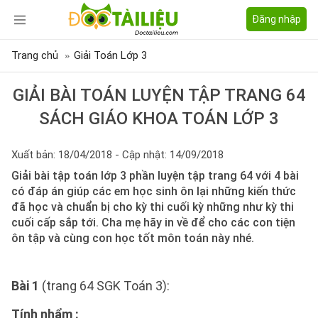
Đăng nhập
Trang chủ
Giải Toán Lớp 3
GIẢI BÀI TOÁN LUYỆN TẬP TRANG 64
SÁCH GIÁO KHOA TOÁN LỚP 3
Xuất bản: 18/04/2018 - Cập nhật: 14/09/2018
Giải bài tập toán lớp 3 phần luyện tập trang 64 với 4 bài
có đáp án giúp các em học sinh ôn lại những kiến thức
đã học và chuẩn bị cho kỳ thi cuối kỳ những như kỳ thi
cuối cấp sắp tới. Cha mẹ hãy in về để cho các con tiện
ôn tập và cùng con học tốt môn toán này nhé.
Bài 1
(trang 64 SGK Toán 3):
Tính nhẩm :