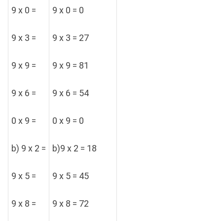
9 x 0 =
9 x 0 = 0
9 x 3 =
9 x 3 = 27
9 x 9 =
9 x 9 = 81
9 x 6 =
9 x 6 = 54
0 x 9 =
0 x 9 = 0
b) 9 x 2 =
b)9 x 2 = 18
9 x 5 =
9 x 5 = 45
9 x 8 =
9 x 8 = 72