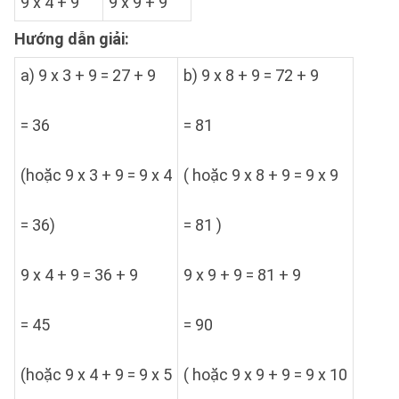
9 x 4 + 9
9 x 9 + 9
Hướng dẫn giải:
a) 9 x 3 + 9 = 27 + 9
b) 9 x 8 + 9 = 72 + 9
= 36
= 81
(hoặc 9 x 3 + 9 = 9 x 4
( hoặc 9 x 8 + 9 = 9 x 9
= 36)
= 81 )
9 x 4 + 9 = 36 + 9
9 x 9 + 9 = 81 + 9
= 45
= 90
(hoặc 9 x 4 + 9 = 9 x 5
( hoặc 9 x 9 + 9 = 9 x 10